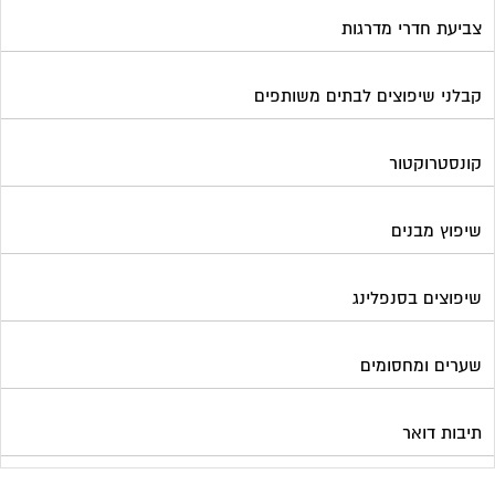
שיפוצים בסנפלינג
שערים ומחסומים
תיבות דואר
פורטל בית משותף
תנאי שימוש ומדיניות פרטיות
בית
מגזינים מקצועיים
אינדקס נותני שירותים לוועד הבית
קבוצת הפייסבוק
פרסום באתר
תקנון החנות
הצהרת נגישות