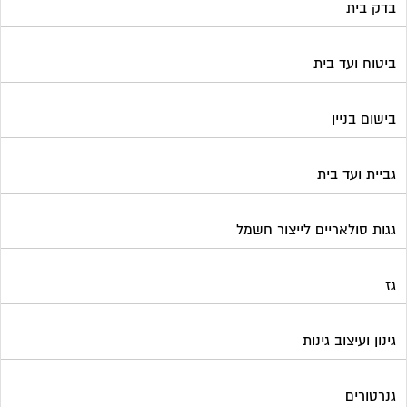
גז
גינון ועיצוב גינות
גנרטורים
דלתות כניסה לבניין
דפיברילטור
הדברה
הנדימן