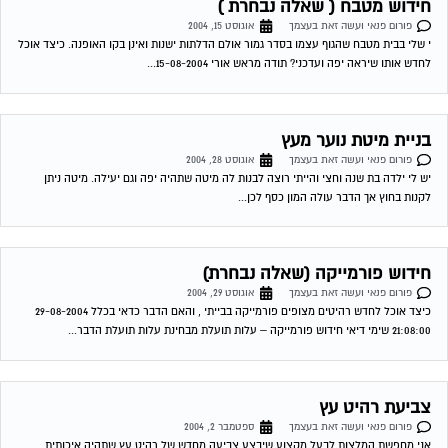
חידוש פורמייקה (שאלה נבחרת)
פורום פנאי ועשה זאת בעצמך
אוגוסט 29, 2004
כיצד אוכל לחדש רהיטים מצופים פורמייקה בבייתי , והאם הדבר כדאי בכלל 29-08-2004
21:08:00 שימי דיאי חידוש פורמייקה – עלות תועלת מבחינת עלות תועלת הדבר...
צביעת רהיט עץ
פורום פנאי ועשה זאת בעצמך
ספטמבר 2, 2004
אני מחפשת המלצות לבעל מקצוע שיבצע צביעה מחדש של רהיט עץ שתהיה איכותית
וזולה. תודה 06-09-2004 18:25:00 שימי דיאי צביעת רהיט ראשית לא מסרת לי...
בניית ספרייה מגבס
פורום פנאי ועשה זאת בעצמך
ספטמבר 6, 2004
אני רוצה לבנות ספריה למחשב מגבס. הרוחב שאני צריך הוא 140 ס"מ. האם זה לא יותר מדי
רחב (ובשל כך צריך לפצל עם תומך?) מחפש...