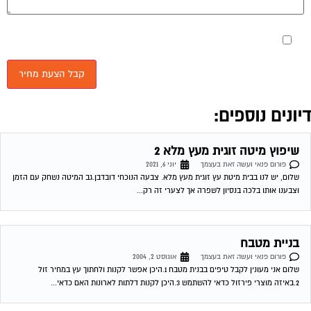
וצבענו אותו בלכה בנסיון לשפרה אך לצערי זה רק...
בניית מטבח
פורום פנאי ועשה זאת בעצמך
אוגוסט 2, 2004
שלום אני מעונין לקבל טיפים בבנית מטבח 1.היכן אפשר לקנות ולחתוך עץ במחיר זול
2.באיזה מוצרי פירזול כדאי להשתמש 3.היכן לקנות דלתות לארונות האם כדאי...
תיקונים בבית חד הורי
פורום פנאי ועשה זאת בעצמך
אוגוסט 10, 2004
לצערי אני לעיתים קרובות נזקקת לבעלי מקצוע שבמקרה הטוב פשטו לי את העור וכל תיקון
שלהם עלה לי בתיקון נוסף אחר שהם קילקלו. ארונות המטבח...
שינוי צבע רהיטים
פורום פנאי ועשה זאת בעצמך
אוגוסט 12, 2004
שלום, האם ניתן לשנות צבע רהיטים (שלחן פורניר) מפליסנדר לדובדבן? 12-08-2004
18:57:00 שימי דיאי שינוי צבעים לא לצערי לא ניתן , מאחר ופוליסנדר זה גוון...