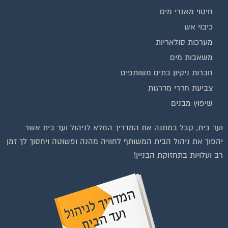
יהפוך את ניהול הבית המשותף לחוויה מהנה ופשוטה ויחסוך לך זמן
רב ועלויות בתחזוקת הבניין!
בנייה וניהול אתר: Eyeweb שיווק באינטרנט .
כל הזכויות שמורות לפורטל בית משותף