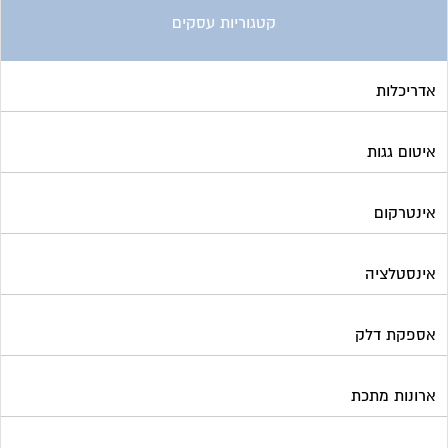
אינסטלציה
אספקת דלק
ארונות מתכת
בדק בית
ביטוח ועד בית
בישום בניין
גביית ועד בית
גגות סולאריים לייצור חשמל