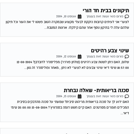
סכנה בריאותית- שאלה נבחרת
פורום פנאי ועשה זאת בעצמך
אוגוסט 15, 2004
האם ידוע לך על סכנה בריאותית מריהוט סיבית? שמעתי על סכנה מהדבקים בסיבית
המכילים חומרים מסרטנים. האם קיים חשש דומה בסנדוויץ´? 15-08-2004 20:00:00 שימי
דיאי...
חידוש מטבח ( שאלה נבחרת )
פורום פנאי ועשה זאת בעצמך
אוגוסט 15, 2004
י שלי בבית מטבח שהגוף עצמו בסדר גמור אולם הדלתות ישנות ואינן בקו האופנה. כיצד אוכל
לחדש אותו שיראה יפה ועדכני? תודה מראש אורי 15-08-2004...
בניית מיטת נוער מעץ
פורום פנאי ועשה זאת בעצמך
אוגוסט 28, 2004
יש לי ילדה בת שנה וחצי והייתי רוצה לבנות לה מיטה שתהיה יפה וגם יעילה. מיטה ניתן
לקנות בחוץ אך הדבר עולה המון כסף לכן...