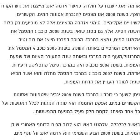
מה יאנג יושבת על חולדה, כאשר אדמה יאנג מייצגת את גוש הקרח
הצף. בשנת 2008 אנו מצפים להגברת אסונות המים, הקשורים
ינויים אקלימיים. סימני אזהרה מדאיגים אלה לא מופיעים רק בלוח
השנה הסיני, אלא גם בפנג שואי. בשנת 2008, כוכב 1 המסמל את
מנט המים, נמצא במרכז. הכוכב במרכז מייצג את רוח וטיב
האירועים המרכזיים באותה השנה. בשנת 2005 כוכב 4 המסמל את
רנגול/העוף היה במרכז ובאותה שנה התעורר האיום של שפעת
העופות. בשנת 2006 כוכב 3 היה במרכז וסימל קונפליקט ורעידות
אדמה. בשנת 2007 כוכב 2 במרכז המסמל מחלה והוא אשר הביא
ית למוקד העניין את קדחת העופות.
ניתן לשער כי כוכב 1 במרכז בשנת 2008 יגביר שיטפונות ואסונות
שורים במים. אפקט החממה הוא סוגיה הנוגעת לכלל האנושות ועל
 אחד מאיתנו לקחת חלק פעיל במניעת התפשטותו.
שר לכלכלה, אלמנט האש הוא לרוב הכוח הדוחף מאחורי שוק
המניות. בשנת 2008 הגזע השמימי הוא אדמה יאנג על ענף מים.