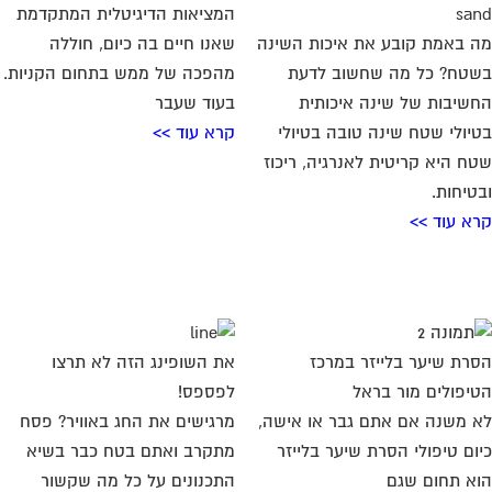
המציאות הדיגיטלית המתקדמת
 באמת קובע את איכות השינה
שאנו חיים בה כיום, חוללה
טח? כל מה שחשוב לדעת
מהפכה של ממש בתחום הקניות.
שיבות של שינה איכותית
בעוד שעבר
יולי שטח שינה טובה בטיולי
קרא עוד >>
ח היא קריטית לאנרגיה, ריכוז
טיחות.
א עוד >>
רת שיער בלייזר במרכז
את השופינג הזה לא תרצו
יפולים מור בראל
לפספס!
 משנה אם אתם גבר או אישה,
מרגישים את החג באוויר? פסח
ום טיפולי הסרת שיער בלייזר
מתקרב ואתם בטח כבר בשיא
א תחום שגם
התכנונים על כל מה שקשור