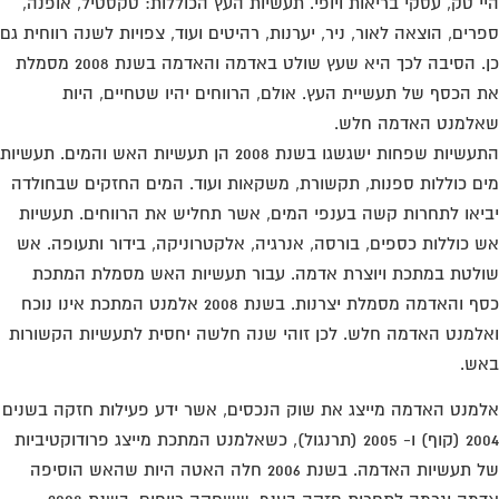
י טק, עסקי בריאות ויופי. תעשיות העץ הכוללות: טקסטיל, אופנה,
רים, הוצאה לאור, ניר, יערנות, רהיטים ועוד, צפויות לשנה רווחית גם
כן. הסיבה לכך היא שעץ שולט באדמה והאדמה בשנת 2008 מסמלת
 הכסף של תעשיית העץ. אולם, הרווחים יהיו שטחיים, היות
למנט האדמה חלש.
התעשיות שפחות ישגשגו בשנת 2008 הן תעשיות האש והמים. תעשיות
ם כוללות ספנות, תקשורת, משקאות ועוד. המים החזקים שבחולדה
יאו לתחרות קשה בענפי המים, אשר תחליש את הרווחים. תעשיות
 כוללות כספים, בורסה, אנרגיה, אלקטרוניקה, בידור ותעופה. אש
לטת במתכת ויוצרת אדמה. עבור תעשיות האש מסמלת המתכת
כסף והאדמה מסמלת יצרנות. בשנת 2008 אלמנט המתכת אינו נוכח
למנט האדמה חלש. לכן זוהי שנה חלשה יחסית לתעשיות הקשורות
ש.
מנט האדמה מייצג את שוק הנכסים, אשר ידע פעילות חזקה בשנים
2004 (קוף) ו- 2005 (תרנגול), כשאלמנט המתכת מייצג פרודוקטיביות
של תעשיות האדמה. בשנת 2006 חלה האטה היות שהאש הוסיפה