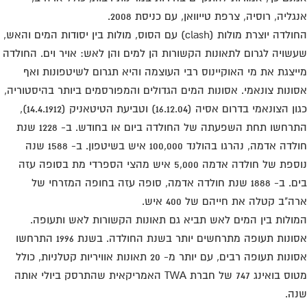
גליה, רוסיה, צרפת טייוואן, עם כניסת 2008.
החולדה יוצרת מולות (clash) עם הסוס, מולות בין יסודות המים והאש,
שויה לגרום לתאונות הקשורות הן למים והן לאש: אויר וים. החולדה
יצגת את מי האוקיינוס רבי העוצמה והיא תגרום לשיטפונות ואף
ונות צונאמי. אסונות המים הגדולים והמפורסמים ביותר בהיסטוריה,
כגון הצונאמי בדרום אסיה (16.12.04) וטביעת הטיטאניק (14.4.1912),
התרחשו תחת השפעתה של החולדה ביום או בחודש. ב- 1228 שנת
חולדה אדמה, נהרגו בהולנד 100,000 איש בשיטפון. ב- 1588 שנה
נוספת של חולדה אדמה 5,000 איש מהצי הספרדי מת בסופה עזה
בים. ב- 1888 שנת חולדה אדמה, סופה עזה בחופה המזרחי של
ה"ב קטלה את חייהם של 400 איש.
ולות בין המים לאש תביא גם תאונות הקשורות לאש ותעופה.
אסונות תעופה מתרחשים יותר בשנת החולדה. בשנת 1996 התרחשו
אסונות תעופה רבים, עם יותר מ- 20 תאונות אוויריות קטלניות, כולל
מטוס בואינג 747 של חברת TWA האמריקאית שהתרסק ביולי אותה
ה.