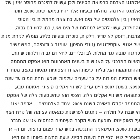
מנט האדמה ברפואה הסינית ולכן עשויה להיגרם מחוסר איזון של
אלמנט האדמה. מחלות ובעיות אלה יהיו במוקד שנת 2008. חוסר
יזון בין אלמנטים של מים ואש, כתוצאה מהמולות בין הסוס
חולדה, עשוי להביא למחלות של מים ואש, כגון לחץ דם גבוה,
בות, דופק לא סדיר, דלקות, סוכרת ובעיות כליה. מומלץ לקחת מנות
של אנטי-אוקסידנטים (נוגדי חמצון), אומגה 3 ודומיהם, המשמשים
גנה טובה נגד מחלות לב וכלי דם, לחץ דם גבוה ודלקות שונות.
יום המרכזי על האנושות בשנים האחרונות הוא אפקט החממה
התחממות הגלובלית. כיפות הקרח הצפוניות נמסות בקצב מסחרר
ש תחזיות המורות על כך שערים שלמות ישקעו תחת המים עד שנת
2050. בשנת 2007 היינו עדים לשינוי אקלים קיצוני ואסונות טבע
וצאה משינויי אקלים אלה. הצפי הוא שהשפעות אלה של אפקט
החממה יקבלו תאוצה בשנת 2008. צמד האלמנטים – אדמה יאנג
ושבת על חולדה – ניתנים לפרשנות כמאסה עצומה של קרח הצף
 האוקיינוס. תופעת גושי הקרח העצומים הנמסים אט אט תגבר
בשנת 2008. הטיטאניק התנגשה בגוש קרח עצום בחצות יום ה- 14
באפריל 1912. לפי לוח השנה הסיני, שעת החצות באותו היום היא