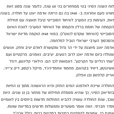
לוח השנה הסיני בנוי ממחזורים בני 60 שנה, כלומר שנה מסוג זאת
חווינו פעם אחרונה ב- 1948 בה גם הייתה אדמה יאנג על חולדה. בשנה
ת, העימות בין המערב לאיחוד הסובייטי קיבל תאוצה עם תחילת
מתה של חומת ברלין והקמתו של האיחוד המערבי לנוכח האיום
הסובייטי (האיחוד שקדם לנאט"ו). במאי 1948 הוקמה מדינת ישראל
סכסוך הערבי ישראלי הוביל למלחמה.
מה יאנג מיוצגת על ידי הר גדול ומקושרת לאדם יציב וחזק. אנשים
ולדו ביום אדמה יאנג לרוב רגועים, יציבים, נאמנים, פרקטיים ועם
תי רגליים על הקרקע". דוגמאות לכך הם: הילארי קלינטון, דנזל
שינגטון, דיוויד בקהאם, מחמוד אחמדיניג'ד, מייקל ג'קסון, דיק צ'ייני,
יק קלפטון ובן אפלק.
החולדה שייכת לאלמנט המים החזק והיא הראשונה מתוך 12 החיות
בזודיאק הסיני, כך שהיא מסמלת תחילתו של מחזור בן 12 שנים. היות
ך, שנת החולדה עשויה להביא התחלות חדשות ביחסים בין לאומיים
דר חברתי, הווה אומר משטרים וממשלות חדשים במדינות שונות.
נם כך, אמורות להתקיים בחירות במדינות רבות, כולל ארה"ב,