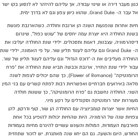
ון מעבר דירה או שינוי עבודה, אך עליהם להיזהר לא לנסוע בקו ישר
- Grand Duke, שהוא כיוון צפון וגם לא בדרך ימית.
ות אחרות שנפגעות השנה הן ארנבת וחולדה. כשהארנבת פוגשת
נת החולדה היא יוצרת עמה יחסים של "עונש כפול", שיגרום
סהרמוניה, עצבנות, דאגות ותסכולים. ילידי שנת החולדה יעליבו את
ה- Grand Duke וגם עליהם לענוד תליון שור. על פי האמונה, ילידי שנת
ולדה מעליבים את ה-"דוכס הגדול" וגם עליהם לענוד תליון של שור.
ור ילידי שנת החזיר, ארנבת וכבשה תביא שנת החולדה את "פרח
הרומנטיקה" (Flower of Romance), כך שהם יכולים לצפות לשנה
אה באירועים חברתיים ואפשרויות רבות לפתח קשרים עם בני המין
ני. החולדה נחשבת גם "פרח הרומנטיקה", כך ששנות חולדה
וררות יותר רומנטיקה וסקנדלים על רקע מיני.
יות אשר יוצרות קומבינציה עם החולדה הן שור, קוף ודרקון, להן
ויות שנה של הרמוניה. היות שהחיות יכולות להופיע בכל אחת
רבעת העמודות, המולות והעונש עשויים להיגרם מחיות בעמודות
ודש, היום והשעה. גם הם יחוו שנה מאתגרת. יש לזכור שתחזית