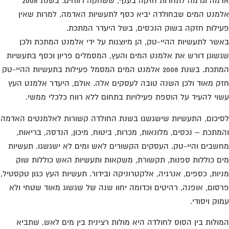
אדמה וגרמה לתחרות חזקה בענף, ששחקה רווחים. בשנת 2008
מנט המים שבחולדה יביא כסף לתעשיות האדמה, למרות שאין
ילות חזקה בשוק הנכסים, בשל היעדר המתכת.
שר לתעשיות ההיי-טק, הן מיוצגות על ידי אלמנט המתכת ולכן
שוגן דורש את אלמנט המים והעץ, המסמלים פריון וכסף בתעשיות
המתכת. בשנת 2008 אלמנט המים המסמל פעילות בתעשיות ההיי-טק
ק מאוד ולכן השנה טובה לעסקים אלה. אולם, היעדר אלמנט העץ
וי להעיד על הוספת פעילויות בתחום ללא רווח כלכלי ממשי.
יכום, התעשיות שישגשגו בשנת החולדה קשורות לאלמנטים האדמה
מתכת – נכסים, מלונאות, מכרות, ביטוח, מיכון, הנדסה, בריאות,
שבים והיי-טק. העסקים הקשורים לאש ומים לא ישגשגו. תעשיות
ם כוללות ספנות, תקשורת, משקאות ותעשיות האש כוללות שוק
יות, כספים, אנרגיה, אלקטרוניקה ובידור. תעשיות העץ כגון טקסטיל,
סום, אופנה, רהיטים וכדומה יחוו שנה של שגשוג מאוד שטחי ולא
וק ויסודי.
ולות בין הסוס לחולדה היא מולות רצינית בין מים לאש, שתביא