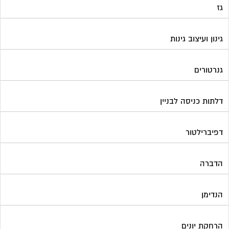
גז
גינון ועיצוב גינות
גנרטורים
דלתות כניסה לבניין
דפיברילטור
הדברה
הנדימן
הרחקת יונים