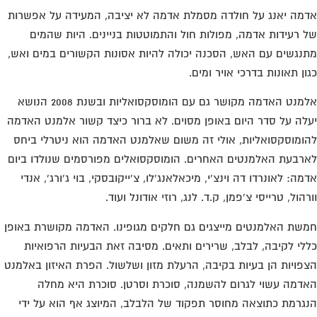
מה יאנג על חולדה מסמלת אדמה לא יציבה, המעידה על אפשרות
 רעידות אדמה, מפולות חול והתמוטטות בניינים. היות שהמים
נגשים עם האש, הסכנה יכולה להיות אסונות הקשורים במים ואש,
ון תאונות בדרכי אויר ומים.
אלמנט האדמה מקושר גם עם הומוסקסואליות ובשנת 2008 הנושא
לה על סדר היום באופן מסוים. לא ברור כיצד קשור אלמנט האדמה
ומוסקסואליות, אולי זה משום שאלמנט האדמה הוא ניטרלי ביחס
רבעת האלמנטים האחרים. הומוסקסואלים מפורסמים שנולדו ביום
מה: לאונרדו דה וינצ'י, מיכאלאנג'לו, צ'ייקובסקי, בוי ג'ורג', אנדי
רהול, טרייסי צ'פמן, ק.ד. לנג, רוזי אודונל ועוד.
שת האלמנטים מייצגים גם חלקים מגופינו. האדמה מקושרת באופן
לי לקיבה, לבלב, שרירים ותאים. מסיבה זאת הבעיות הרפואיות
פויות הן בעיות בקיבה, הרעלת מזון ושלשול. הפרת האיזון באלמנט
דמה עשוי לגרום להשמנה, סוכרת וסרטן. סוכרת היא מחלה
גרמת כתוצאה מחוסר תפקוד של הלבלב, המיוצג אף הוא על ידי