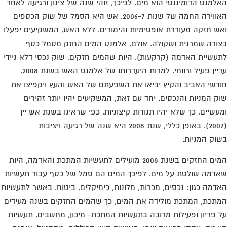
למנט הדומיננטי הוא מים. לפיכך, זוהי שנה של צינון ורגיעה לאחר
האווירה החמה של שנות 2006-7. אש היא הסמל של שוק הכספים
ש חזקה מעוררת אופטימיות והימורים. ללא האש, המשקיעים יפעלו
ורה שמרנית ושקולה. אולם, אלמנט המים החזק מסמל כסף
עשיית האדמה (קרקעות). היות שהמים חזקים, שוק נכסי דלא ניידי
עדיין פעיל ורווחי. למרות היעדרותו של אלמנט האש בשנת 2008,
דשי האביב והקיץ יביאו את השפעתם של האש והעץ ויקפיצו את
ק המניות והנכסים. יחד עם זאת, המשקיעים יהיו יותר זהירים
עשיים, כך שלא יהיו תנודות קיצוניות, כפי שראינו בשנת אש יין
וק המניות.
המים החזקים בשנת 2008 מועילים לתעשיות המתכת והאדמה, היות
דמה שולטת על מים. לפיכך המים הם סמל של כסף עבור תעשיות
דמה כגון: נכסים, מכרות, מלונות, כימיקלים, ביטוח. באשר לתעשיות
תכת, המתכת מולידה את המים, כך שהמים החזקים בשנה מעידים
 פריון ופעילות מרובה בתעשיות המתכת- מיכון, מחשבים, תעשיות