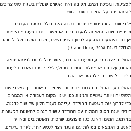
ציעות ושפיכת דמים. מסיבה זאת, אנשים שנולדו בשנות סוס צריכים
יזהר יתר על המידה בשנת 2008.
ידי שנת הסוס יחוו מהמורות בשנה זאת, כולל תזוזות, מעברים
ינויים. שנה מתאימה למעבר דירה או משרד. גם נסיעות מתאימות,
 תוך הימנעות מנסיעה לכיוון הצפון הישיר, מקום מושבו של ה"דוכס
ל" בשנת 2008 (Grand Duke).
ולדה יוצרת גם עונש עם הארנבת, אשר יכול לגרום לדיסהרמוניה,
גות, עצבנות או מחלות סמויות. מומלץ לילידי שנת הארנבת לענוד
יון של שור, כדי למזער את הנזק.
ולות עם החולדה תגרום מהמורות, שינויים, תאונות, כך שילידי שנת
וס יחוו יותר שינויים ותזוזות כגון שינוי מקום העבודה או המגורים.
י להדוף את השפעת החולדה, עליהם לענוד תליון של שור כהגנה.
לידי שנת הסוס המולות עם החולדה עשויה לגרום לתאונות הקשורות
למנט המים והאש, כגון פיצוצים, שרפות, תאונות בים ובאוויר.
נשים הנמצאים במולות עם השנה רצוי לנסוע יותר, לערוך שינויים,