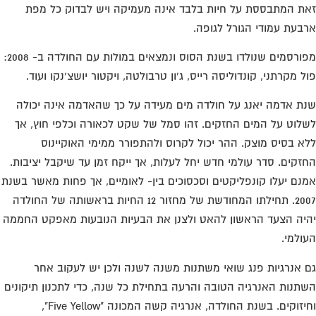
ת המתבססת על חיות בלבד אינה מעמיקה ויש לבדוק כל מפת
בעת עמודי הגורל לגופה.
מפורסמים שנולדו בשנת הסוס ונמצאים במולות עם החולדה ב- 2008:
ל מקרתני, קונדוליסה רייס, ג'ון טרבולטה, ויקטור יושצ'נקו ועוד.
ת אדמה יאנג על חולדה מים מעידה על כך שהאדמה אינה יכולה
לוט על המים החזקים. זהו סמל של שקט לכאורה וכלפי חוץ, אך
א בסיס מוצק. ההר יכול לקרוס ולהתפורר ממימי האוקיינוס
זקים. סדר עולמי חדש יחל לעלות, אך ייקח זמן עד שיקבל יציבות.
נם יעלו קונפליקטים וסכסוכים בין- לאומיים, אך פחות מאשר בשנת
2007. תחילתו המחודשת של מחזור 12 החיות בראשותה של החולדה
יה הצעד הראשון להאט ולצנן את הבעיות הנובעות מאפקט החממה
ולמי.
 אנרגיות פנג שואי משתנות משנה לשנה ולכן יש לעקוב אחר
תנות האנרגיה הטובה והרעה בתחילת כל שנה, כדי לתכנון תיקונים
וחיזוקים. בשנת החולדה, אנרגיה קשה המכונה "Five Yellow",