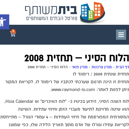
פתח סרג
0
לוח הסיני – תחזית 2008
 הבית
-
מגזין צרכנות
-
מגזין פנאי
-
הלוח הסיני – תחזית 2008
ת שנתית 2008 / רימונד לו
זית זו הינה תרגום שערכתי לכתביו של רימונד לו. לקריאת המקור
 לפנות לאתר: www.raymond-lo.com.
לוח השנה הסיני, הידוע בכינויו כ- "לוח האיכרים" או Hsia Calendar,
א שיטה מדויקת לתיעוד מעברי הזמן וחיזוי עתידות. השיטה
המסורתית המפורסמת של חיזוי העתידות – 4 עמודי הגורל – מתייחסת
ריאת עתידו וגורלו של אדם מתוך תאריך הלידה שלו, כפי שמוצג