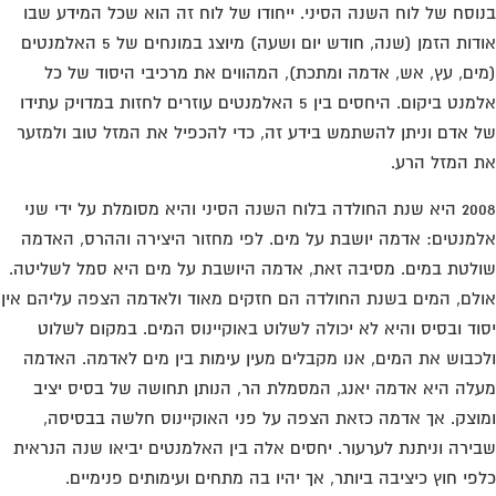
וסח של לוח השנה הסיני. ייחודו של לוח זה הוא שכל המידע שבו
אודות הזמן (שנה, חודש יום ושעה) מיוצג במונחים של 5 האלמנטים
ים, עץ, אש, אדמה ומתכת), המהווים את מרכיבי היסוד של כל
אלמנט ביקום. היחסים בין 5 האלמנטים עוזרים לחזות במדויק עתידו
 אדם וניתן להשתמש בידע זה, כדי להכפיל את המזל טוב ולמזער
 המזל הרע.
2008 היא שנת החולדה בלוח השנה הסיני והיא מסומלת על ידי שני
מנטים: אדמה יושבת על מים. לפי מחזור היצירה וההרס, האדמה
לטת במים. מסיבה זאת, אדמה היושבת על מים היא סמל לשליטה.
לם, המים בשנת החולדה הם חזקים מאוד ולאדמה הצפה עליהם אין
וד ובסיס והיא לא יכולה לשלוט באוקיינוס המים. במקום לשלוט
כבוש את המים, אנו מקבלים מעין עימות בין מים לאדמה. האדמה
לה היא אדמה יאנג, המסמלת הר, הנותן תחושה של בסיס יציב
וצק. אך אדמה כזאת הצפה על פני האוקיינוס חלשה בבסיסה,
ירה וניתנת לערעור. יחסים אלה בין האלמנטים יביאו שנה הנראית
פי חוץ כיציבה ביותר, אך יהיו בה מתחים ועימותים פנימיים.