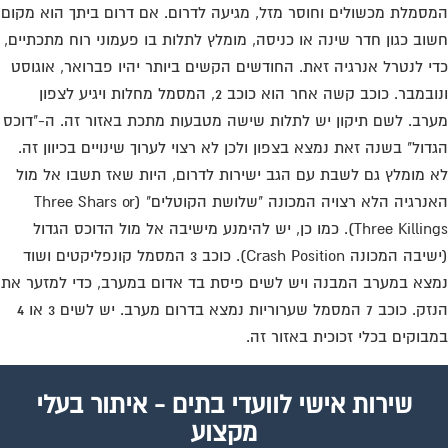
סמלת מכשולים וחוסר מזל, מגיעה לדרום. אם דרום ביתך הוא מקום
וב כגון חדר שינה או כניסה, מומלץ לתלות בו פעמוני רוח מתכתיים,
י לנטרל אנרגיה זאת. החודשים הקשים ביותר יהיו פברואר, אוגוסט
ונובמבר. כוכב קשה אחר הוא כוכב 2, המסמל מחלות ויגיע לצפון
רב. לשם תיקון יש לתלות שישה מטבעות מתכת באזור זה. ה-"דוכס
דול" בשנה זאת נמצא בצפון ולכן לא רצוי לערוך שינויים בכיוון זה.
 מומלץ גם לשבת עם הגב ישירות לדרום, היות שאז תשבו אל מול
האנרגיה הלא רצויה המכונה "שלושת הקוטלים" (Three Shars or
Three Killings). כמו כן, יש להימנע מישיבה אל מול הדוכס הגדול
(ישיבה המכונה Crash Position). כוכב 3 המסמל קונפליקטים ושוד
צא במערב המבנה ויש לשים פיסת בד אדום במערב, כדי למזער את
הנזק. כוכב 7 המסמל שערוריות נמצא בדרום מערב. יש לשים 3 או 4
בוקים בכלי זכוכית באזור זה.
שירות אישי לוועדי בתים - איתור בעלי
מקצוע