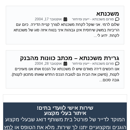
משכנתא
פורום משכנתא - ייעוץ ומיחזור
אוקטובר 17, 2004
שלום לרמי. אני שוקל לקחת משכנתא לצורך קניית הדירה. כיום עם
הריביות במשק שיחסית אינן גבוהות איני בטוח איזה סוג של משכנתא
לקחת. ידוע לי...
גרירת משכנתא – מכתב כוונות מהבנק
פורום משכנתא - ייעוץ ומיחזור
אוקטובר 28, 2004
אנו רוכשים דירה מאדם שיש לו משכנתא על הנכס אותו אנו מעויניים
לקנות, (מישכן את הבית גם לטובת הנכס החדש שאותו מתכוון לקנות).
גובה סכום...
שירות אישי לוועדי בתים!
איתור בעלי מקצוע
המוקד לדייר של פורטל בית משותף דואג שבעלי מקצוע
הוגנים ומקצועיים יתנו לך שירות. מלא את הטופס או
לחץ
לשליחת הודעת ווצאפ