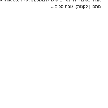
אנו רוכשים דירה מאדם שיש לו משכנתא על הנכס אותו אנ
מתכוון לקנות). גובה סכום...