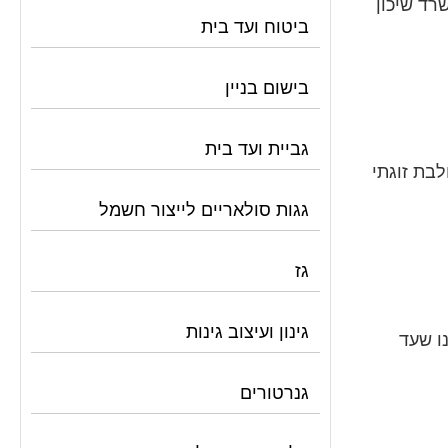
רד שיכון
ביטוח ועד בית
בישום בניין
גביית ועד בית
וי הנכס 450K ש"ח, ויש לנו הון עצמי של 300K ש"ח. לי ולבת זוגתי
גגות סולאריים לייצור חשמל
גז
גינון ועיצוב גינות
ו שעד
גנרטורים