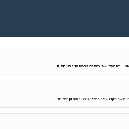
וץ … ,לא מעניין אותי כמה הם לוקחות עבור השירות ,זו...
ת. זכאות ולקבל עזרה ממשרד שיכון ופיתוח הן בשכירת...