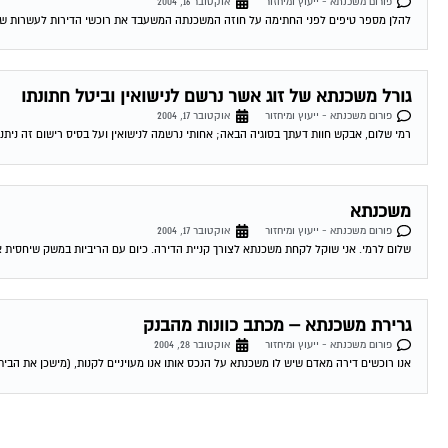
פורום משכנתא - ייעוץ ומיחזור
אוקטובר 16, 2004
להלן מספר טיפים לפני החתימה על חוזה המשכנתה המשעבד את רוכשי הדירות לעשרות שנים . 1.סקר שוק -דבר ראשון מומלץ לעשות שיעורי בית . ping
גורל משכנתא של זוג אשר נרשם לנישואין וביטל חתונתו
פורום משכנתא - ייעוץ ומיחזור
אוקטובר 17, 2004
רמי שלום, אבקש חוות דעתך בסוגיה הבאה; אחותי נרשמה לנישואין ועל בסיס רישום זה ניתנה
משכנתא
פורום משכנתא - ייעוץ ומיחזור
אוקטובר 17, 2004
שלום לרמי. אני שוקל לקחת משכנתא לצורך קניית הדירה. כיום עם הריביות במשק שיחסית אינ
גרירת משכנתא – מכתב כוונות מהבנק
פורום משכנתא - ייעוץ ומיחזור
אוקטובר 28, 2004
אנו רוכשים דירה מאדם שיש לו משכנתא על הנכס אותו אנו מעויניים לקנות, (מישכן את הבית 