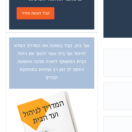
ועד בית, קבל במתנה את המדריך המלא
לניהול ועד בית אשר יהפוך את ניהול
הבית המשותף לחוויה מהנה ופשוטה
ויחסוך לך זמן רב ועלויות בתחזוקת
הבניין!