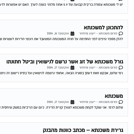
יש לי משכנתא צמודה בריבית קבועה של 5.9 אחוז מלפני כשנה לערך. האם יש אפשרות לדעת האם כדאי לי לשנות אותה מאחר והיום המשכנתאות זולות...
להתכונן למשכנתא
פורום משכנתא - ייעוץ ומיחזור
אוקטובר 16, 2004
להלן מספר טיפים לפני החתימה על חוזה המשכנתה המשעבד את רוכשי הדירות לעשרות שנים . 1.סקר שוק -דבר ראשון מומלץ לעשות שיעורי בית . ping
גורל משכנתא של זוג אשר נרשם לנישואין וביטל חתונתו
פורום משכנתא - ייעוץ ומיחזור
אוקטובר 17, 2004
רמי שלום, אבקש חוות דעתך בסוגיה הבאה; אחותי נרשמה לנישואין ועל בסיס רישום זה ניתנה
משכנתא
פורום משכנתא - ייעוץ ומיחזור
אוקטובר 17, 2004
שלום לרמי. אני שוקל לקחת משכנתא לצורך קניית הדירה. כיום עם הריביות במשק שיחסית אינ
גרירת משכנתא – מכתב כוונות מהבנק