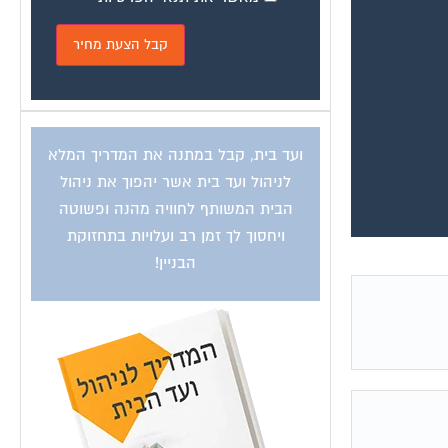
ועד בית, קבל במתנה את המדריך המלא
לניהול ועד בית אשר יהפוך את ניהול
הבית המשותף לחוויה מהנה ופשוטה
ויחסוך לך זמן רב ועלויות בתחזוקת
הבניין!