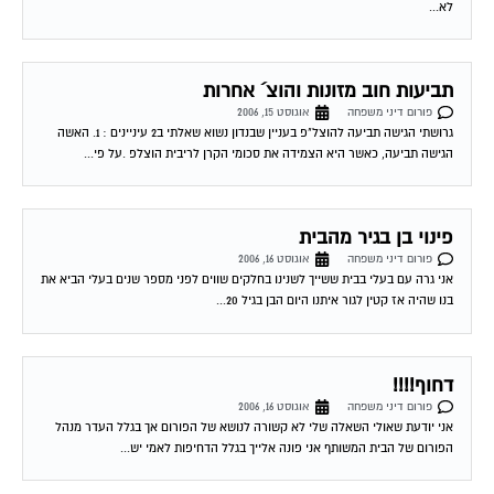
לא...
תביעות חוב מזונות והוצ´ אחרות
פורום דיני משפחה
אוגוסט 15, 2006
גרושתי הגישה תביעה להוצל"פ בעניין שבנדון נשוא שאלתי ב2 עיניינים : 1. האשה
הגישה תביעה, כאשר היא הצמידה את סכומי הקרן לריבית הוצלפ .על פי...
פינוי בן בגיר מהבית
פורום דיני משפחה
אוגוסט 16, 2006
אני גרה עם בעלי בבית ששייך לשנינו בחלקים שווים לפני מספר שנים בעלי הביא את
בנו שהיה אז קטין לגור איתנו היום הבן בגיל 20...
דחוף!!!!
פורום דיני משפחה
אוגוסט 16, 2006
אני יודעת שאולי השאלה שלי לא קשורה לנושא של הפורום אך בגלל העדר מנהל
הפורום של הבית המשותף אני פונה אלייך בגלל הדחיפות לאמי יש...