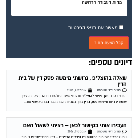
מאשר את תנאי הפרטיות
דיונים נוספים:
שאלה בהוצל"פ , גרושתי מימשה פסק דין של בית
הדין
פורום דיני משפחה
אוגוסט 4, 2006
הרבני בטרם זמן. פניתי להוצל"פ ותענתי שאת החלטת בית הדין לא היה צריך
שתפרע היות ומימוש פסק הדין כרוך במכירת הבית. בבד בבד ביקשתי את...
העבירו אותי בקישור לכאן – רציתי לשאול האם
פורום דיני משפחה
אוגוסט 9, 2006
ניתן להפריד את חוב המזונות בין הידלים הבגירים – לבין הקטינים? יש לי חוב