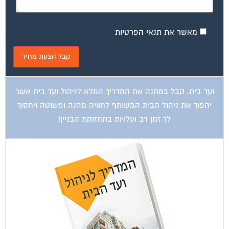
מאשר את תנאי הפרטיות
ועד בית, קבל במתנה את המדריך המלא לניהול ועד בית אשר
יהפוך את ניהול הבית המשותף לחוויה מהנה ופשוטה ויחסוך
לך זמן רב ועלויות בתחזוקת הבניין!