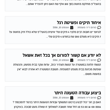
בהוצל"פ מחלקת מזונות בסך 100 אלף שח האם ניתן להפריד אותם...
איחוד תיקים ופשיטת רגל
פורום דיני משפחה
אוגוסט 10, 2006
לגרושי יש חובות רבים מלבד 4 תיקים שלי אישית בהוצל"פ שלא כולל תיק מזונות על
7 תיקים היא משלם 200 שח בחודש 4 תיקים שלי...
לא יודע אם קשור לפורום אך בכל זאת אשאל
פורום דיני משפחה
אוגוסט 13, 2006
הגשתי תלונה במשטרה על הגשת תצהיר כוזב, עדות שקר בבית מפשט, והכשלת
שופטת מכהנת בבית משפט למשפחה. תשובת המשטרה לא אחרה לבוא "אין
במעשה משום...
ביצוע עבודה הטעונה היתר
פורום דיני משפחה
אוגוסט 15, 2006
האם בן זוגי יכול לבצע ברכוש המשותף עבודות הטעונות היתר בניגוד להסכמתי ?
16-08-2006 12:53:00 רחל שחר תשובה לשאלתך זו שאלה מעט סבוכה. בעיקרון