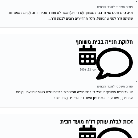
פורום משפטי לוועדי הבתים
מזה כ-10 שנים אני גר בבית משותף (12 דיירים) אשר לא מגודר מכיוון דרום (קיימת אפשרות
שהיתה גדר לפני שהגעתי). חלק מהדיירים רוצים לבנות גדר...
חלוקת חנייה בבית משותף
יולי 22, 2004
פורום משפטי לוועדי הבתים
אני גר בבית משותף בו לכל דייר יש חנייה ספציפית פרטית שלא רשומה בטאבו (קומת
עמודים), זאת עפי הסכם ישן מאוד בין הדיירים (לפני יותר...
זכות לבלת עותק דו"ח מועד הבית