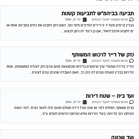
ועד בית – שטח דירות
פורום משפטי לוועדי הבתים
יולי 19, 2004
בבית משותף, הוחלט לפני 20 שנה שכל דירה תשלם סכום זהה לוועד הבית. לפני כשנה
הורחבו רוב הדירות. בעלי הדירות שלא הורחבו דורשים לשלם ע"פ...
ועד שכונה
פורום משפטי לוועדי הבתים
יולי 21, 2004
שלום, אני מחפש קובץ של "הקם ועד שכונה – למתחילים" האם קיים משהו בסגנון? האם יש
מדריך להקמת ועד שכונתי? אני לא יודע לאיפה לפנות...
בניית גדר בבית משותף
פורום משפטי לוועדי הבתים
יולי 22, 2004
מזה כ-10 שנים אני גר בבית משותף (12 דיירים) אשר לא מגודר מכיוון דרום (קיימת אפשרות
שהיתה גדר לפני שהגעתי). חלק מהדיירים רוצים לבנות גדר...