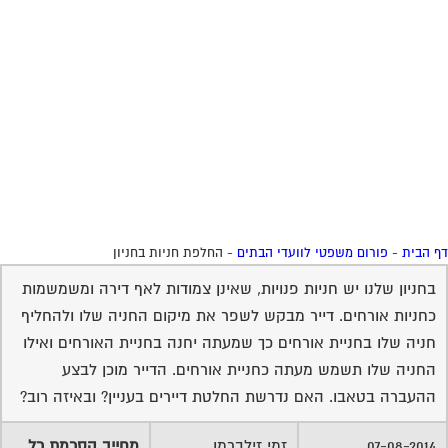
בחניון שלנו יש חניות פנויות, שאינן צמודות לאף דירה ומשמשמות
כחניות אורחים. דייר מבקש לשפר את מיקום החניה שלו ולהחליף
חניה שלו בחניית אורחים כך שמעתה יחנה בחניית האורחים ואילו
החניה שלו תשמש מעתה כחניית אורחים. הדייר מוכן לבצע
ההעברה בטאבו. האם נדרשת החלטת דיירים בעניין? ובאיזה רוב?
07-08-2014
זמי זילברמן
מחייב הסכמת כל
02:40:00
הדיירים באסיפה
כל הדיירים כי כל שינןי ברכוש המשותף מחייב זאת
07-08-2014
usafun usafun
חן חן.
03:03:00
שירות אישי לוועדי בתים - איתור
בעלי מקצוע