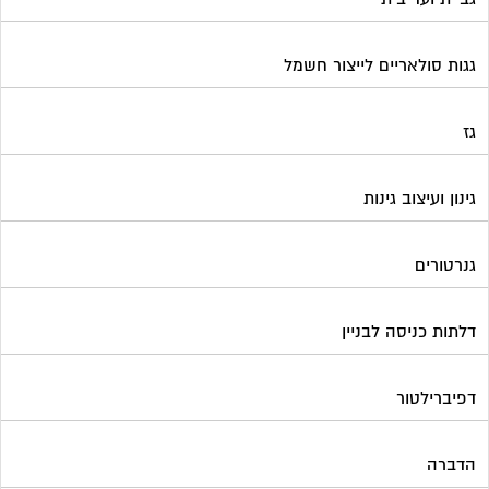
דלתות כניסה לבניין
דפיברילטור
הדברה
הנדימן
הרחקת יונים
התחדשות עירונית
חברות ניהול בתים משותפים