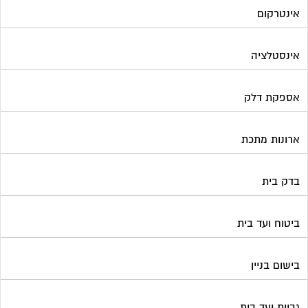
בדק בית
ביטוח ועד בית
בישום בניין
גביית ועד בית
גגות סולאריים לייצור חשמל
גז
גינון ועיצוב גינות
גנרטורים