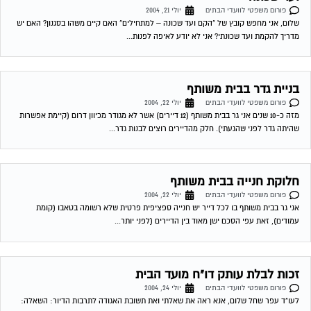
חלוקת חנייה בבית משותף
פורום משפטי לוועדי הבתים
יולי 22, 2004
אני גר בבית משותף בו לכל דייר יש חנייה ספציפית פרטית שלא רשומה בטאבו (קומת
עמודים), זאת עפי הסכם ישן מאוד בין הדיירים (לפני יותר...
זכות לבלת עותק דו"ח מועד הבית
פורום משפטי לוועדי הבתים
יולי 24, 2004
לעו"ד עפר שחל שלום, אנא ראה את שאלתי ואת תשובת האגודה לתרבות הדיור: השאלה:
היכן מעוגנת בחוק זכותו של דייר המשלם מיסי ועד בית, לקבל...
הזכות לקבלת עותק מדו"ח
פורום משפטי לוועדי הבתים
יולי 25, 2004
לעו"ד עפר שחל שלום בכל ארגון, כאשר יש סיבה לחשוב כי ענייני הכספים אינם מתנהלים
כשורה עולה שאלת הביקורת. בחינה מעמיקה של דו"ח כספי לא...
העסקת האב בשיפוצי הבית
פורום משפטי לוועדי הבתים
יולי 27, 2004
רציתי לדעת האם ישנה דרך חוקית להתנגד לשיפוצי הבית על ידי אביו של ועד הבית תמורת