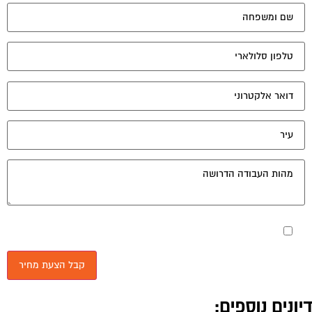
מאשר את תנאי הפרטיות
יונים נוספים:
תביעה בביהמ"ש לתביעות קטנות
פורום משפטי לוועדי הבתים
יולי 12, 2004
בבניין קיימים מעל ל-5 דיירים החייבים מיסי ועד, האם ניתן לתבוע את כולם בתביעה אחת או
יש לתבוע אינדבידואלי, אם כן כיצד זה ניתן לבצוע...
נזק של דייר לרכוש המשותף
פורום משפטי לוועדי הבתים
יולי 19, 2004
הדייר בדירה שמעלי ערך שיפוצים בדירתו שכתוצאה מהם נגרם נזק לצנרת המשותפת, אחת
הדירות בבניין הוצפה ונגרם לה נזק רב. האם העובדה שהנזק נגרם לצנרת...