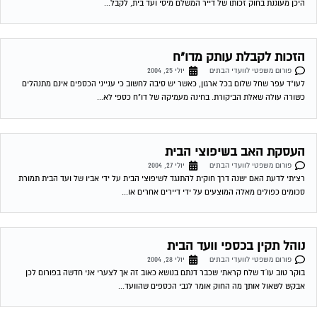
סכומים כפולים מאלה המוצעים על ידי דיירים אחרים או...
נוהל תקין בכספי וועד הבית
פורום משפטי לוועדי הבתים
יולי 28, 2004
בוקר טוב עו´ד שלח קראתי שכבר דנתם בנושא כאוב זה אך לצערי אני חדשה בפורום לכן
אבקש לשאול אותך מה החוק אומר לגבי הכספים שהוועד...
שירות אישי לוועדי בתים!
איתור בעלי מקצוע
המוקד לדייר של פורטל בית משותף דואג שבעלי מקצוע הוגנים
ומקצועיים יתנו לך שירות. מלא את הטופס או
לחץ לשליחת הודעת
ווצאפ