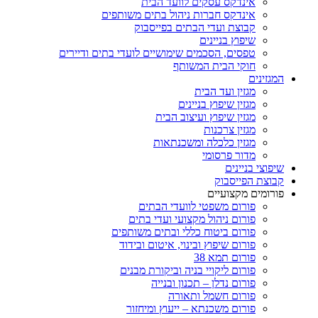
אינדקס עסקים לוועד הבית
אינדקס חברות ניהול בתים משותפים
קבוצת ועדי הבתים בפייסבוק
שיפוץ בניינים
טפסים, הסכמים שימושיים לועדי בתים ודיירים
חוקי הבית המשותף
המגזינים
מגזין ועד הבית
מגזין שיפוץ בניינים
מגזין שיפוץ ועיצוב הבית
מגזין צרכנות
מגזין כלכלה ומשכנתאות
מדור פרסומי
שיפוצי בניינים
קבוצת הפייסבוק
פורומים מקצועיים
פורום משפטי לוועדי הבתים
פורום ניהול מקצועי ועדי בתים
פורום ביטוח כללי ובתים משותפים
פורום שיפוץ ובינוי, איטום ובידוד
פורום תמא 38
פורום ליקויי בניה וביקורת מבנים
פורום נדלן – תכנון ובנייה
פורום חשמל ותאורה
פורום משכנתא – ייעוץ ומיחזור