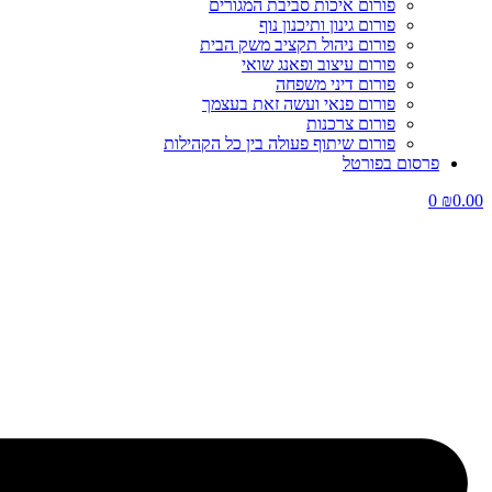
פורום איכות סביבת המגורים
פורום גינון ותיכנון נוף
פורום ניהול תקציב משק הבית
פורום עיצוב ופאנג שואי
פורום דיני משפחה
פורום פנאי ועשה זאת בעצמך
פורום צרכנות
פורום שיתוף פעולה בין כל הקהילות
פרסום בפורטל
0
₪
0.00