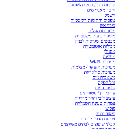
חברות ניקיון בתים משותפים
חיטוי מאגרי מים
חשמל
טפסים וחתימות דיגיטליות
כיבוי אש
מיגון תא מעלית
מימון תביעות משפטיות
מכבשים ומגרסות לבניין
מכולות אוטומטיות
מנעולן
מעליות
מערכות Wi-Fi
מערכות אזעקה / מצלמות
מערכות סולאריות
משאבות מים
נוזל הסקה
סימוני חניות
עורכי דין / נוטוריונים
עיצוב לובי וחדר מדרגות
עמדות טעינה חשמליות
פוליש
פיקוח ובניה
צביעת חדרי מדרגות
קבלני שיפוצים לבתים משותפים