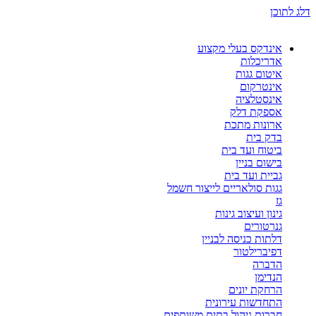
דלג לתוכן
אינדקס בעלי מקצוע
אדריכלות
איטום גגות
אינטרקום
אינסטלציה
אספקת דלק
ארונות מתכת
בדק בית
ביטוח ועד בית
בישום בניין
גביית ועד בית
גגות סולאריים לייצור חשמל
גז
גינון ועיצוב גינות
גנרטורים
דלתות כניסה לבניין
דפיברילטור
הדברה
הנדימן
הרחקת יונים
התחדשות עירונית
חברות ניהול בתים משותפים