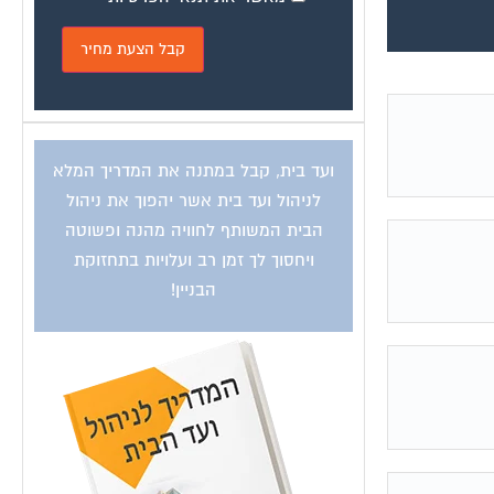
ועד בית, קבל במתנה את המדריך המלא
לניהול ועד בית אשר יהפוך את ניהול
הבית המשותף לחוויה מהנה ופשוטה
ויחסוך לך זמן רב ועלויות בתחזוקת
הבניין!