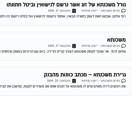
גורל משכנתא של זוג אשר נרשם לנישואין וביטל חתונתו
פורום משכנתא - ייעוץ ומיחזור
אוקטובר 17, 2004
רמי שלום, אבקש חוות דעתך בסוגיה הבאה; אחותי נרשמה לנישואין ועל בסיס רישום זה ניתנה
משכנתא
פורום משכנתא - ייעוץ ומיחזור
אוקטובר 17, 2004
שלום לרמי. אני שוקל לקחת משכנתא לצורך קניית הדירה. כיום עם הריביות במשק שיחסית אינ
גרירת משכנתא – מכתב כוונות מהבנק
פורום משכנתא - ייעוץ ומיחזור
אוקטובר 28, 2004
אנו רוכשים דירה מאדם שיש לו משכנתא על הנכס אותו אנו מעויניים לקנות, (מישכן את הבית 