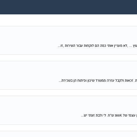
וץ … ,לא מעניין אותי כמה הם לוקחות עבור השירות ,זו...
ת. זכאות ולקבל עזרה ממשרד שיכון ופיתוח הן בשכירת...