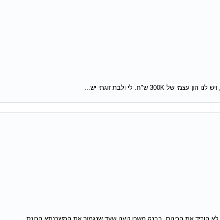
לא הוריד את הכינוס. בבנק משכן טענו שעד שנגמור את המשכנתא הכונס...