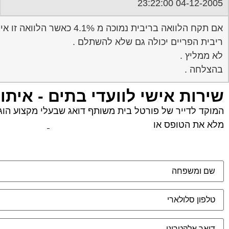
04-12-2005 23:22:00
אם תקח הלוואה בריבית נמוכה מ 4.1% כאשר הלוואה זו אינה צמודה אזיי כדאי ,לדעתי בעוד שנתיים תחשוב על סילוק מקרן ההשתלמות (אם לא תהיה כדאיות למחזר ) .
ריבית הפריים יכולה גם שלא להשתלם .
לא ממליץ .
בהצלחה .
שירות אישי לוועדי בתים - איתו
המוקד לדייר של פורטל בית משותף דואג שבעלי מקצוע הוגני
מלא את הטופס או
לחץ לשליחת הודעת ווצאפ