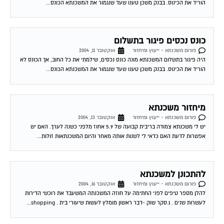
הוריד את הכינוס. בבנק משכן טענו שעד שנגמור את המשכנתא הכונס...
כונס נכסים פיגור בתשלום
פורום משכנתא - ייעוץ ומיחזור
אוקטובר 11, 2004
היה פיגור בתשלום המשכנתא מונה כונס נכסים, שילמתי את כל החוב, אך הכונס לא
הוריד את הכינוס. בבנק משכן טענו שעד שנגמור את המשכנתא הכונס...
מיחזור משכנתא
פורום משכנתא - ייעוץ ומיחזור
אוקטובר 13, 2004
יש לי משכנתא צמודה בריבית קבועה של 5.9 אחוז מלפני כשנה לערך. האם יש
אפשרות לדעת האם כדאי לי לשנות אותה מאחר והיום המשכנתאות זולות...
להתכונן למשכנתא
פורום משכנתא - ייעוץ ומיחזור
אוקטובר 16, 2004
להלן מספר טיפים לפני החתימה על חוזה המשכנתה המשעבד את רוכשי הדירות
לעשרות שנים . 1.סקר שוק -דבר ראשון מומלץ לעשות שיעורי בית . shopping...