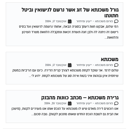
גורל משכנתא של זוג אשר נרשם לנישואין וביטל
חתונתו
פורום משכנתא - ייעוץ ומיחזור
אוקטובר 17, 2004
רמי שלום, אבקש חוות דעתך בסוגיה הבאה; אחותי נרשמה לנישואין ועל בסיס
רישום זה ניתנה לה ולבן זוגה תעודת זכאות ונתקבלה הלוואת משרד השיכון
והלוואות...
משכנתא
פורום משכנתא - ייעוץ ומיחזור
אוקטובר 17, 2004
שלום לרמי. אני שוקל לקחת משכנתא לצורך קניית הדירה. כיום עם הריביות במשק
שיחסית אינן גבוהות איני בטוח איזה סוג של משכנתא לקחת. ידוע לי...
גרירת משכנתא – מכתב כוונות מהבנק
פורום משכנתא - ייעוץ ומיחזור
אוקטובר 28, 2004
אנו רוכשים דירה מאדם שיש לו משכנתא על הנכס אותו אנו מעויניים לקנות, (מישכן
את הבית גם לטובת הנכס החדש שאותו מתכוון לקנות). גובה סכום...