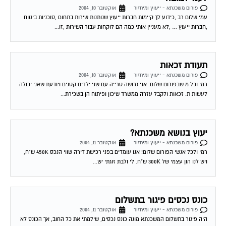
פורום משכנתא - ייעוץ ומיחזור
אוקטובר 10, 2004
עמי שלום רב ,כידוע לך קיימות חברות ייעוץ שנותנות שירות בתחום ,סוכניות ביטוח
,חברות ייעוץ … ,לא מעניין אותי כמה הם לוקחות עבור השירות ,זו...
תעודת זכאות
פורום משכנתא - ייעוץ ומיחזור
אוקטובר 10, 2004
רמי וכל מ שבפורום שלום. אני גרושה טרייה עם שני ילדים קטנים ויודעת שאני יכולה
לעשות ת. זכאות ולקבל עזרה ממשרד שיכון ופיתוח הן בשכירת...
יעוץ בנושא משכנתא?
פורום משכנתא - ייעוץ ומיחזור
אוקטובר 11, 2004
רמי ולכל אנשי הפורום שלום! אנו עומדים בפני רכישת דירה שווי הנכס 450K ש"ח,
ויש לנו הון עצמי של 300K ש"ח. לי ולבת זוגתי יש...
כונס נכסים פיגור בתשלום
פורום משכנתא - ייעוץ ומיחזור
אוקטובר 11, 2004
היה פיגור בתשלום המשכנתא מונה כונס נכסים, שילמתי את כל החוב, אך הכונס לא