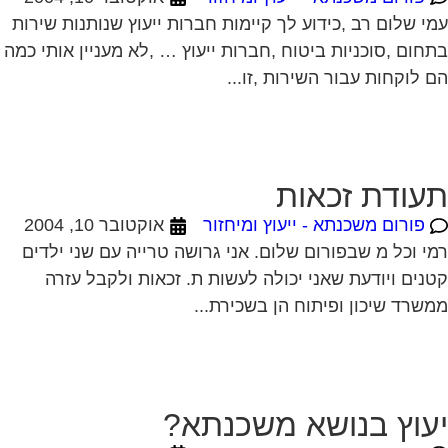
עודת זכאות
פורום משכנתא - ייעוץ ומיחזור
אוקטובר 10, 2004
י וכל מ שבפורום שלום. אני גרושה טרייה עם שני ילדים
נים ויודעת שאני יכולה לעשות ת. זכאות ולקבל עזרה
שרד שיכון ופיתוח הן בשכירת...
עוץ בנושא משכנתא?
פורום משכנתא - ייעוץ ומיחזור
אוקטובר 11, 2004
י ולכל אנשי הפורום שלום! אנו עומדים בפני רכישת דירה
שווי הנכס 450K ש"ח, ויש לנו הון עצמי של 300K ש"ח. לי
בת זוגתי יש...