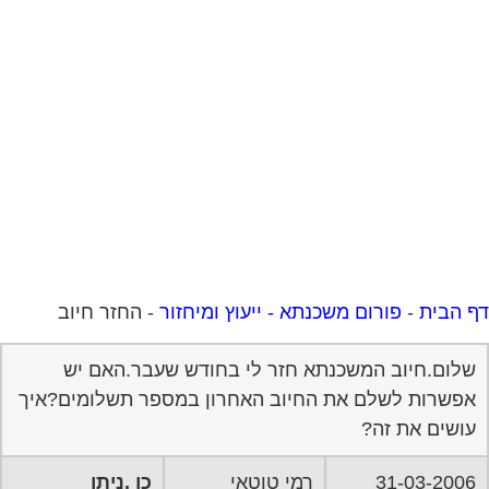
 הבית
-
פורום משכנתא - ייעוץ ומיחזור
-
החזר חיוב
שלום.חיוב המשכנתא חזר לי בחודש שעבר.האם יש
אפשרות לשלם את החיוב האחרון במספר תשלומים?איך
עושים את זה?
31-03-2006
רמי טוטאי
כן ,ניתן
18:09:00
יש לפנות למחלקת הגביה או פיגורים של הבנק המדובר
ולבקש פריסת תשלום עקב בעיה אישית ,כלכלית וכו´…