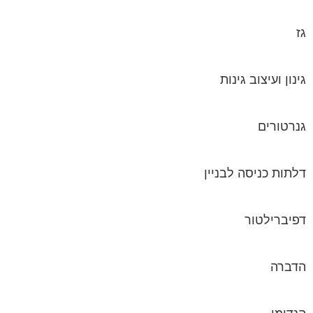
גינון ועיצוב גינות
גנרטורים
דלתות כניסה לבניין
דפיברילטור
הדברה
הנדימן
הרחקת יונים