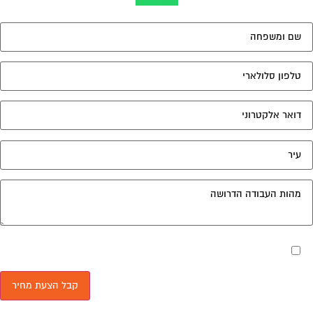
מאשר את תנאי הפרטיות
ד בית, קבל במתנה את המדריך המלא לניהול ועד בית אשר יהפוך
 ניהול הבית המשותף לחוויה מהנה ופשוטה ויחסוך לך זמן רב
לויות בתחזוקת הבניין!