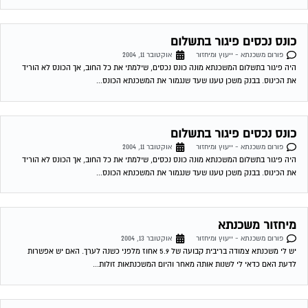
מיחזור משכנתא
פורום משכנתא - ייעוץ ומיחזור
אוקטובר 13, 2004
יש לי משכנתא צמודה בריבית קבועה של 5.9 אחוז מלפני כשנה לערך. האם יש אפשרות
לדעת האם כדאי לי לשנות אותה מאחר והיום המשכנתאות זולות...
להתכונן למשכנתא
פורום משכנתא - ייעוץ ומיחזור
אוקטובר 16, 2004
להלן מספר טיפים לפני החתימה על חוזה המשכנתה המשעבד את רוכשי הדירות לעשרות
שנים . 1.סקר שוק -דבר ראשון מומלץ לעשות שיעורי בית . shopping...
גורל משכנתא של זוג אשר נרשם לנישואין וביטל חתונתו
פורום משכנתא - ייעוץ ומיחזור
אוקטובר 17, 2004
רמי שלום, אבקש חוות דעתך בסוגיה הבאה; אחותי נרשמה לנישואין ועל בסיס רישום זה
ניתנה לה ולבן זוגה תעודת זכאות ונתקבלה הלוואת משרד השיכון והלוואות...