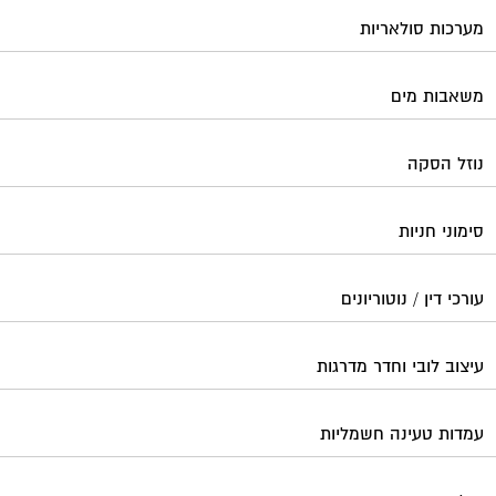
עורכי דין / נוטוריונים
עיצוב לובי וחדר מדרגות
עמדות טעינה חשמליות
פוליש
פיקוח ובניה
צביעת חדרי מדרגות
קבלני שיפוצים לבתים משותפים
קונסטרוקטור