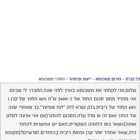
שלום,אני לקחתי את משכנתא בארך לפני שנה.התברר לי שכיום
אני מחזיר מתוך סכום החזר של כ-2400 ש"ח 40% החזר של קרן ו
60% החזר של ריבית.בנק קורא לזה "לוח שפיצר".כך שאחרי שנה
של החזר ואם זה ש מדד עלה,הסכום להחזר(אם אני ארצה לסלק
אותה)נשאר כמו הלווהה המקורית.האם יש אפשרות להחזר
כזה,שאני אחזיר יותר קרן ופחות ריבית בהחזרים חודשיים?(תקופת
המשכנתא היא 15 שנים)
10-05-2006
רמי טוטאי
תשובה
18:41:00
יש מסלול שנקרא קרן שווה ,שבה התשלום ע"ח הקרן קבוע לאורך
כל התקופה ,כך שהקרן נאכלת יותר מהר מלוח שפיצר רגיל .
בברכה
רמי טוטאי