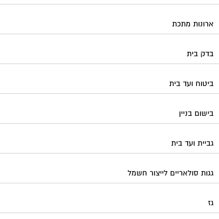
גביית ועד בית
גגות סולאריים לייצור חשמל
גז
גינון ועיצוב גינות
גנרטורים
דלתות כניסה לבניין
דפיברילטור