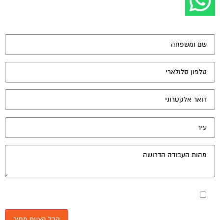
מאשר את תנאי הפרטיות
יונים נוספים:
לעמי תגובה
פורום משכנתא - ייעוץ ומיחזור
אוקטובר 10, 2004
עמי שלום רב ,כידוע לך קיימות חברות ייעוץ שנותנות שירות בתחום ,סוכניות ביטוח ,חברות
ייעוץ … ,לא מעניין אותי כמה הם לוקחות עבור השירות ,זו...
תעודת זכאות
פורום משכנתא - ייעוץ ומיחזור
אוקטובר 10, 2004