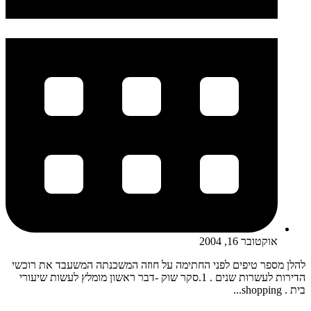
אוקטובר 16, 2004
להלן מספר טיפים לפני החתימה על חוזה המשכנתה המשעבד את רוכשי
הדירות לעשרות שנים . 1.סקר שוק -דבר ראשון מומלץ לעשות שיעורי
בית . shopping...