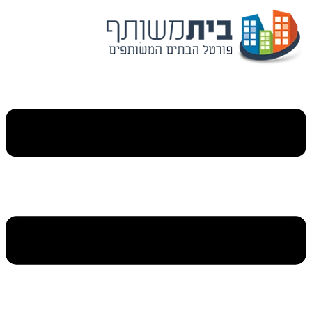
דלג
לתוכן