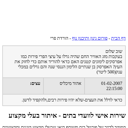
דף הבית
-
פורום גינון ותיכנון נוף
-
הורדת פרי
שוב שלום
בעקבות מזג האוויר החם שהיה גדלו על עיצי הפרי פירות כמו
אפרסקים לימונים קטנים האם כדאי להוריד אותם כדי לחזק את
העץ? האפרסק בן שנתיים הלימון הננסי שנה והם גדלים במכלי
ענק(500 ליטר)
01-02-2007
אהוד מיכליס
עצים:
22:15:00
כדאי לדלל את העצים-שלא יהיו פירות רבים,ולהקפיד לדשן.
שירות אישי לוועדי בתים - איתור בעלי מקצוע
המוקד לדייר של פורטל בית משותף דואג שבעלי מקצוע הוגנים ומקצועיים