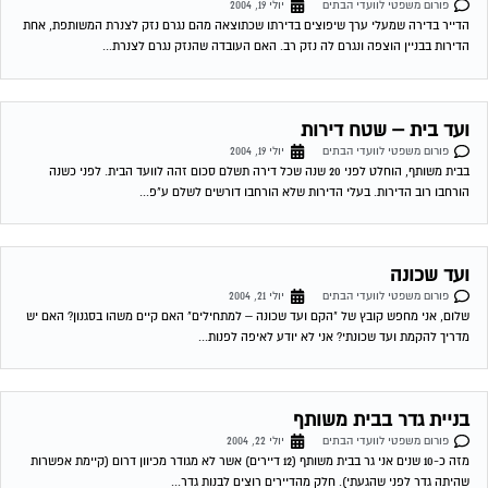
פורום משפטי לוועדי הבתים
יולי 19, 2004
הדייר בדירה שמעלי ערך שיפוצים בדירתו שכתוצאה מהם נגרם נזק לצנרת המשותפת, אחת
הדירות בבניין הוצפה ונגרם לה נזק רב. האם העובדה שהנזק נגרם לצנרת...
ועד בית – שטח דירות
פורום משפטי לוועדי הבתים
יולי 19, 2004
בבית משותף, הוחלט לפני 20 שנה שכל דירה תשלם סכום זהה לוועד הבית. לפני כשנה
הורחבו רוב הדירות. בעלי הדירות שלא הורחבו דורשים לשלם ע"פ...
ועד שכונה
פורום משפטי לוועדי הבתים
יולי 21, 2004
שלום, אני מחפש קובץ של "הקם ועד שכונה – למתחילים" האם קיים משהו בסגנון? האם יש
מדריך להקמת ועד שכונתי? אני לא יודע לאיפה לפנות...
בניית גדר בבית משותף
פורום משפטי לוועדי הבתים
יולי 22, 2004
מזה כ-10 שנים אני גר בבית משותף (12 דיירים) אשר לא מגודר מכיוון דרום (קיימת אפשרות
שהיתה גדר לפני שהגעתי). חלק מהדיירים רוצים לבנות גדר...