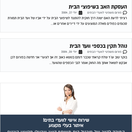
העסקת האב בשיפוצי הבית
פורום משפטי לוועדי הבתים
יולי 27, 2004
רציתי לדעת האם ישנה דרך חוקית להתנגד לשיפוצי הבית על ידי אביו של ועד הבית תמורת
סכומים כפולים מאלה המוצעים על ידי דיירים אחרים או...
נוהל תקין בכספי וועד הבית
פורום משפטי לוועדי הבתים
יולי 28, 2004
בוקר טוב עו´ד שלח קראתי שכבר דנתם בנושא כאוב זה אך לצערי אני חדשה בפורום לכן
אבקש לשאול אותך מה החוק אומר לגבי הכספים שהוועד...
שירות אישי לוועדי בתים!
איתור בעלי מקצוע
המוקד לדייר של פורטל בית משותף דואג שבעלי מקצוע הוגנים