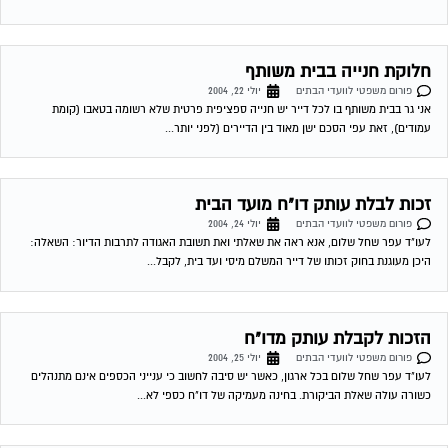
חלוקת חנייה בבית משותף
פורום משפטי לוועדי הבתים
יולי 22, 2004
אני גר בבית משותף בו לכל דייר יש חנייה ספציפית פרטית שלא רשומה בטאבו (קומת
עמודים), זאת עפי הסכם ישן מאוד בין הדיירים (לפני יותר...
זכות לבלת עותק דו"ח מועד הבית
פורום משפטי לוועדי הבתים
יולי 24, 2004
לעו"ד עפר שחל שלום, אנא ראה את שאלתי ואת תשובת האגודה לתרבות הדיור: השאלה:
היכן מעוגנת בחוק זכותו של דייר המשלם מיסי ועד בית, לקבל...
הזכות לקבלת עותק מדו"ח
פורום משפטי לוועדי הבתים
יולי 25, 2004
לעו"ד עפר שחל שלום בכל ארגון, כאשר יש סיבה לחשוב כי ענייני הכספים אינם מתנהלים
כשורה עולה שאלת הביקורת. בחינה מעמיקה של דו"ח כספי לא...