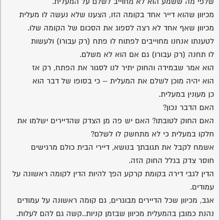
שלפי מה ששמע הוא לא מחוייב לשלם על המעלית.
מכיוון שהוא דייר אחד בקומה הזו, הצענו שלא נעשה לו מעלית
מכיוון שאף אחד לא רצה לספוג את הסכום של הקומה שלו.
לטענתו אנחנו מחוייבים לפתוח לו פתח (רק עבורו) ולעשות
לו תחנה (רק עבורו) גם אם הוא לא משלם.
הוא אמר שבמידה והחוק יתיר לנו לסגור את הפתח, רק אז
הוא יהיה מוכן לשלם את המעלית – כי בסופו של דבר הוא
כן מעונין במעלית.
האם הדבר נכון?
האם החוק לטובתו? האם יש פה מן הצדק שהדיירים ישלמו את
חלקו במעלית כי לא מתחשק לו לשלם?
אשמח לקבל את תגובתך בנושא, דיירי הבית כולם מרגישים
חוסר צדק בגלל החוק הזה.
הדין לגבי דירה בקומת קרקע הפך להיות הדין לקומה ראשונה על
עמודים.
אגב, מכיוון שכל הדיירים מבוגרים, גם קומה ראשונה על עמודים
נהנת כמובן בהמעלית מכיוון שבזמן קניות..קשה גם להם לעלות.