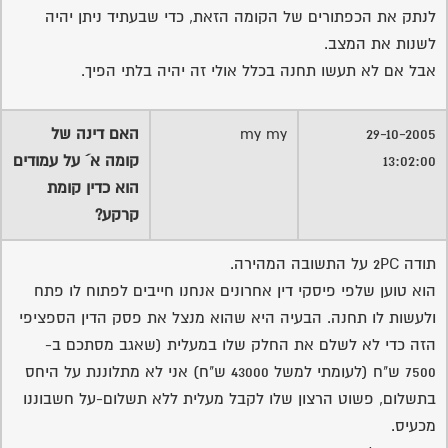
לנתק את הכפתורים של הקומה הזאת, כדי שבעתיד ניתן יהיה
לשנות את המצב.
אבל אם לא תעשו תחנה בכלל אולי זה יהיה בלתי הפיך.
29-10-2005
my my
האם דינה של
13:02:00
קומה א´ על עמודים
הוא כדין קומת
קרקע?
תודה 2PC על התשובה המהירה.
הוא טוען שלפי פיסקי דין אחרונים אנחנו חייבים לפתוח לו פתח
ולעשות לו תחנה. הבעיה היא שהוא מנצל את פסק הדין הספציפי
הזה כדי לא לשלם את החלק שלו במעלית (שאגב מסתכם ב-
7500 ש"ח (לעומתי למשל 43000 ש"ח) אני לא מתלוננת על היחס
בתשלום, פשוט הרצון שלו לקבל מעלית ללא תשלום-על חשבוננו
מכעיס.