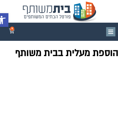
פתח סרג
0
וספת מעלית בבית משותף