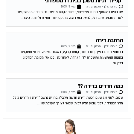
אנו בונים במשותף בית דו משפחתי,ברצוני לקנות מהשכן זכיות בניה מהחלק שלו-
למרות שהמגרש מחולק לחצי. הוא רוצה בית קטן יותר ואני גדול יותר. כיצד...
הרחבת דירה
פורום נדלן - תכנון ובנייה
מאי 5, 2005
ברשותי דירה בבניין בן 10 דירות , קומת קרקע, ראשונה ושניה. דירתי ממוקמת
בקומה האמצעית ומושכרת לדייר נהדר. לאחרונה , פנו אלי מקומת הקרקע
בבקשה...
כמה חדרים בדירה ??
פורום נדלן - תכנון ובנייה
מאי 6, 2005
שלום, לפני 7.5 שנים רכשתי דירה חדשה מקבלן, בחוזה נרשם "דירת 4 חדרים כולל
חדר הממ"ד ". לפני שבוע הגיע לביתי שמאי לצורך הערכת שווי...