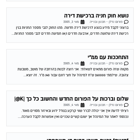
נושא חוק חניה ברכישת דירה
פורום נדלן - תכנון ובנייה
מאי 3, 2005
ברצוני לקבל מידע בנוגע לרכישת דירה חדשה. מהו החוק לגבי מספר החניות בגין
רכישת דירת שלושה חדרים, ארבעה חדרים ו/או חמישה חדרים לגבי מספר החניות...
התחככות עם ממ"י
פורום נדלן - תכנון ובנייה
מאי 4, 2005
מקווה שזה פורום מתאים לשאלתי. אני רוצה לבנות בהרחבה של מושב, משבצת
צהובה. שילמתי 260000 ש"ח למינהל על חצי דונם עבור 140 מ"ר. זה יוצא...
שלום וברכות על הפורום החדש והחשוב כל כך |K@|
פורום נדלן - תכנון ובנייה
מאי 4, 2005
רציתי לדעת איך אני יכולה לברר שווי קרקע בגודל ידוע ובאיזור מסויים מאוד.
נכנסתי לאתר של המינהל אך ישנם קשיים טכניים ואין אפשרות לקבל הערכה....
"קניית" זכיות משכן בבית דו משפחתי
פורום נדלן - תכנון ובנייה
מאי 5, 2005