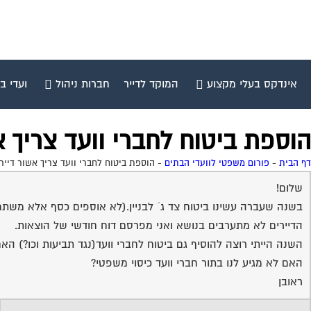
אינדקס בעלי מקצוע
המוקד לדייר
חברות ניהול
ועדי ב
הוספת ביטוח לחברי וועד צריך א
דף הבית
-
פורום משפטי לוועדי הבתים
-
הוספת ביטוח לחברי וועד צריך אשור דייר
שלום!
בשנה שעברה עשינו ביטוח צד ג´ לבניין.(לא אוספים כסף אלא משת
הדיירים לא מתערבים בנושא ואני מפרסם דוח חודשי של הוצאות.
השנה הייתי רוצה להוסיף גם ביטוח לחברי וועד(נגד תביעות וכו?) ה
האם לא מגיע לנו בתור חברי וועד כיסוי משפטי?
ראובן
19-05-2014 18:10:00
פוליסת הביטוח של איילון כוללת גם ייצוג משפטי לחברי הנציגות.
איפה אתם עושים ביטוח?