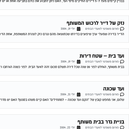
הדייר בדירה שמעלי ערך שיפוצים בדירתו שכתוצאה מהם נגרם נזק לצנרת המשותפת, אחת הדירות
ועד בית – שטח דירות
פורום משפטי לוועדי הבתים
יולי 19, 2004
בבית משותף, הוחלט לפני 20 שנה שכל דירה תשלם סכום זהה לוועד הבית. לפני כשנה הורחבו רוב הדירות. בעלי הדירות שלא הורחבו דורשים לשלם ע"פ...
ועד שכונה
פורום משפטי לוועדי הבתים
יולי 21, 2004
שלום, אני מחפש קובץ של "הקם ועד שכונה – למתחילים" האם קיים משהו בסגנון? האם יש מדריך 
בניית גדר בבית משותף
פורום משפטי לוועדי הבתים
יולי 22, 2004
מזה כ-10 שנים אני גר בבית משותף (12 דיירים) אשר לא מגודר מכיוון דרום (קיימת אפשרות שהיתה גדר לפני שהגעתי). חלק מהדיירים רוצים לבנות גדר...
חלוקת חנייה בבית משותף