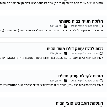
פורום משפטי לוועדי הבתים
יולי 22, 2004
אני גר בבית משותף בו לכל דייר יש חנייה ספציפית פרטית שלא רשומה בטאבו (קומת עמודים), זאת 
זכות לבלת עותק דו"ח מועד הבית
פורום משפטי לוועדי הבתים
יולי 24, 2004
לעו"ד עפר שחל שלום, אנא ראה את שאלתי ואת תשובת האגודה לתרבות הדיור: השאלה: היכן מעוג
הזכות לקבלת עותק מדו"ח
פורום משפטי לוועדי הבתים
יולי 25, 2004
לעו"ד עפר שחל שלום בכל ארגון, כאשר יש סיבה לחשוב כי ענייני הכספים אינם מתנהלים כשורה
העסקת האב בשיפוצי הבית
פורום משפטי לוועדי הבתים
יולי 27, 2004
רציתי לדעת האם ישנה דרך חוקית להתנגד לשיפוצי הבית על ידי אביו של ועד הבית תמורת סכומים
נוהל תקין בכספי וועד הבית