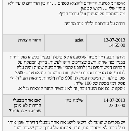
אישור מאסיפת הדיירים להוציא כספים … זה בין הדיירים לוועד ולא
עיניין שלי … ראש קטנטן
מה דעתכם על העיניין ועל עורכי הדין?
תודה על עזרתכם ולילה טוב מחיפה
13-07-2013
aziat
החזר הוצאות
14:55:00
אותנו תבע דייר מכיוון שלטענתו לא טיפלנו בעניין כלשהו מול דיירת
בבניין כפי שהוא חשב שצריכים היינו לעשות. בדיון, המפקח על
הבתים המשותפים נתן לתובע להבין שהתביעה שגויה והיה עליו
לתבוע את הדיירת והתובע משך את תביעתו. הוצאותינו – 3500
שכ"ט לעו"ד. המפקח פסק לנו 900 ש"ח (למרות מחאות העו"ד) ולי
פסק דמי בטלה של 100 ש"ח.
מסקנות: גם אם הועד זוכה, זה לא מבטיח החזר הוצאות מ ל א.
14-07-2013
שלמה כהן
ואם אחד מבעלי
23:07:00
הדירות לא מוכן
שהוועד ייצג אותו?
יש מקרים שהוועד לא רשאי לייצג את אחד מבעלי הדירות שכן אותו
בעל דירה לא מסכים עם, נניח, איכותו של עורך הדין ששכר וועד