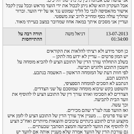
אני עושה שם אבחנות בין כל מיני סוגי הליכים.
אבל העקרון הוא שלא ניתן לכבול את ידי הועד מראש ובכל ענין לקבל
אישור מהאסיפה לגבי כל הליך שמוגש נגד או על ידי הועד. וברור
שהליך עולה כסף ומחייב לרוב יצוג משפטי.
ועדיין אני מסכים איתך במאה אחוז שמדובר במצב בעייתי מאוד.
13-07-2013
דניאל משה
תודה רבה על
01:34:00
ההתייחסות
כן חסר מידע ולא רציתי להלאות את הקוראים
יש המון פרטים – עדיין לא ידוע מה לתקן –
בשלב התחלתי עורך הדין של התובע הציע לו להביא מומחה על
חשבון התובע ולהגיש תביעה.
לפי חוות דעת של המומחה הראשון – האשמה בנתבע.
התובע תבע,
הנתבע לא הסכים למומחה הספציפי,
והשופט בקש שיבוא מומחה שמוסכם על שני הצדדים.
הצדדים לא הסכימו ואותו עורך דין של התובע הציע לו להוסיף את
וועד הבית לתביעה.
וכך עשה.
ואז הוועד פנה לעו"ד שהם מכירים.
יש עוד פרטים … מעניין איך עורך הדין של התובע הציע לו לזמן איש
מקצוע וגרם לתובע בינתיים עיכובים והוצאות מיותרים ואח"כ הציע
לו להוסיף את הוועד לתביעה והמצב הסתבך שבעתיים…
גם עורכת הדין של הוועד אמרה שלא מעניין אותה אם לוועד יש