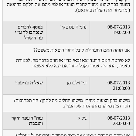
הוועד בכך שהוא מחזיר לחברי הוועד או למי מהם את חלקם בהוצאה
(ומתמחר את העלות בהתאם).
08-07-2013
נחמיה פלוטקין
בנוסף לדברים
19:02:00
שנכתבו לך ע"י
עו"ד שחל
אני תוהה האם הוועד לא קיבל החזר הוצאות משפט??
לא פירטת האם הוועד יצא זכאי בדין או חויב בדבר מה. לכאורה
כאמור, הוא היה אמור לקבל החזר אם יצא ללא אשמה.
08-07-2013
זמי זילברמן
שאלות בדיעבד
21:08:00
מישהו בדק הצעות מחיר? מישהו החליט מה לתקן? היו תכתובות?
חסר המון מידע בהתנהלות של העניין.
08-07-2013
גיל ק
עוה"ד עפר היקר
23:00:00
והנכבד!
אני מודה ומתוודה, שאני מאד מאד מתקשה עקרונית, ל-"עכל" ו-