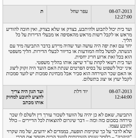
08-07-2013
עפר שחל
ת
12:27:00
ועד בית יכול לתבוע ולהיתבע, בצדק או שלא בצדק, ואין חובה להודיע
מראש או לקבל רשות מראש מהאסיפה או מבעלי הדירות על כל
הליך.
יחד עם זאת יפה היה עושה ועד שהיה מיידע בדבר התביעה מיד עם
הגשתה, למשל בלוח המודעות או בדיוור לבעלי הדירות. הליך משפטי
הוא בכל זאת ארוע חריג יחסית.
ועד בית רשאי לקחת עו"ד שייצג אותו בהליך משפטי.
איני יכול לשפוט על בסיס הפרטים שנתת האם הועד היה זקוק ליצוג
או האם שכר הטירחה הוא סביר אבל מבחינת סמכות יש לועד סמכות
לקבל יעוץ או יצוג בתשלום.
08-07-2013
יוד דלת
ועד הגון היה צריך
12:44:00
להציע לתובע למחוק
אותו מכתב
התביעה, שאם לא כן יהיה על הוועד לשכור עורך דין ולשלם לו שכר
טירחה בסכום כזה וכזה – דבר שיגרום להוצאות לכל הדיירים – כולל
לתובע עצמו.
שלא לדבר על כך שקיימת תופעה, בממדים לא ידועים, של מה שקרוי
"קיקבק" – כלומר שנותן השירותים לוועד הבית משחד את חברי