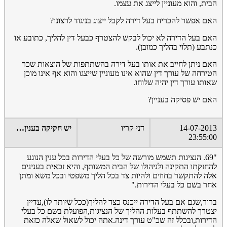
הבית, והוא מעוניין לייצג את עצמו.
האם אפשר להכריח בעל דירה לקבל ייצוג בניגוד לרצונו?
האם בעל הדירה לא יכול לבקש להצטרף כבעל דין להליך, כתובע או
כנתבע (תלוי בהליך כמובן).
האם ניתן לחייב את אותו בעל דירה בהשתתפות של הוצאות שכר
הטירחה של עורך דין שהוא אינו מעוניין שייצגו והוא אף אינו מוכן
שאותו עורך דין יהיה שלוחו.
האם יש פסיקה בעניין?
14-07-2013
דני קריו
יש חקיקה בענין…
23:55:00
"69. הנציגות תשמש מורשה של כל בעלי הדירות בכל ענין הנוגע
להחזקתו התקינה ולניהולו של הבית המשותף, והיא זכאית בענינים
אלה להתקשר בחוזים ולהיות צד בכל הליך משפטי ובכל משא ומתן
אחר בשם כל בעלי הדירות."
ברור,שגם אם בעל הדירה ייכנס כצד להליך(ככל שיותר לו),עדיין
יצטרך להשתתף בעלות ההליך של הנציגות,הפועלת בשם כל בעלי
הדירות,ובכלל זה שכ"ט עורך דינה.אתה יכול לשאול שאלה כזאת