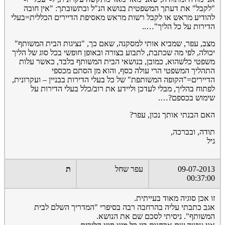
"לקבל" את דעתך המשפטית בנושא הנ"ל ובתשובתך: "אין חובה
להודיע מראש או לקבל רשות מראש מאסיפת הדיירים הכללית=בעלי
הדירות על כל הליך"…..
מצב, עפר, שמביא אותי למסקנה, שאם כך, "נציגות הבית המשותף"
יכולה, לפי מה שכתבת, לתבוע בצורה ובאופן חופשי בכל סוג של הליך
משפטי כלשהוא, כמובן, בנושאי הבית המשותף בלבד, כאשר עלות
התהליך המשפטי הרי עולה כסף, והוא מן הסתם מכספי
הדיירים="הקופה המשותפת" של כל בעלי הדירות בבניין – ועקרונית,
לפתוח בהליך, מבלי לעדכן וליידע את רוב/כלל בעלי הדירות על
שימוש בכספם?….
האם הבנתי אותך נכון, עפר?
תודה, ובברכה,
גיל
09-07-2013
עפר שחל
ת
00:37:00
זו אכן סוגיה מאוד בעייתית.
אגב כתבתי עליה בהרחבה רבה בסיפרי "המדריך השלם לבית
המשותף". ניסיתי לסכם שם את הנושא.