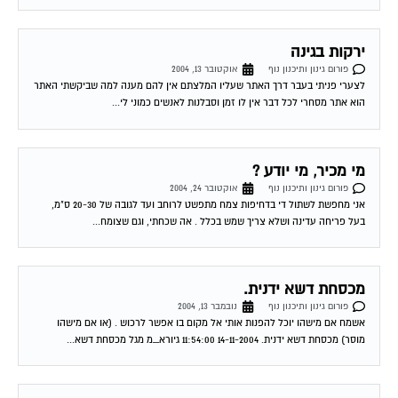
ירקות בגינה
פורום גינון ותיכנון נוף
אוקטובר 13, 2004
לצערי פניתי בעבר דרך האתר שעליו המלצתם אין להם מענה למה שביקשתי האתר
הוא אתר מסחרי לכל דבר אין לו זמן וסבלנות לאנשים כמוני לי...
מי מכיר, מי יודע ?
פורום גינון ותיכנון נוף
אוקטובר 24, 2004
אני מחפשת לשתול די בדחיפות צמח מתפשט לרוחב ועד לגובה של 20-30 ס"מ,
בעל פריחה עדינה ושלא צריך שמש בכלל . אה שכחתי, וגם שצומח...
מכסחת דשא ידנית.
פורום גינון ותיכנון נוף
נובמבר 13, 2004
אשמח אם מישהו יוכל להפנות אותי אל מקום בו אפשר לרכוש . (או אם מישהו
מוסר) מכסחת דשא ידנית. 14-11-2004 11:54:00 גיורא_מ מגל מכסחת דשא...
איזה צמחיה תתאים לשתילה באזור ירושלים