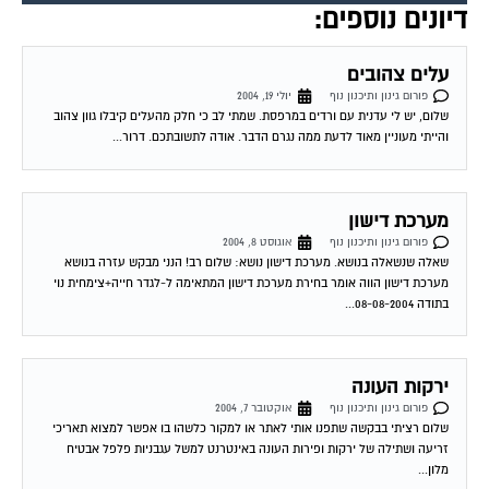
עלים צהובים
פורום גינון ותיכנון נוף
יולי 19, 2004
שלום, יש לי עדנית עם ורדים במרפסת. שמתי לב כי חלק מהעלים קיבלו גוון צהוב
והייתי מעוניין מאוד לדעת ממה נגרם הדבר. אודה לתשובתכם. דרור...
מערכת דישון
פורום גינון ותיכנון נוף
אוגוסט 8, 2004
שאלה שנשאלה בנושא. מערכת דישון נושא: שלום רב! הנני מבקש עזרה בנושא
מערכת דישון הווה אומר בחירת מערכת דישון המתאימה ל-לגדר חייה+צימחית נוי
בתודה 08-08-2004...
ירקות העונה
פורום גינון ותיכנון נוף
אוקטובר 7, 2004
שלום רציתי בבקשה שתפנו אותי לאתר או למקור כלשהו בו אפשר למצוא תאריכי
זריעה ושתילה של ירקות ופירות העונה באינטרנט למשל עגבניות פלפל אבטיח
מלון...