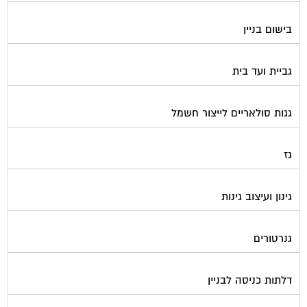
בישום בניין
גביית ועד בית
גגות סולאריים לייצור חשמל
גז
גינון ועיצוב גינות
גנרטורים
דלתות כניסה לבניין
דפיברילטור