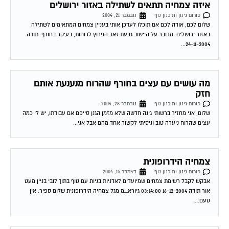
פורום גינון ותיכנון נוף
נובמבר 21, 2004
שלום לכם, אודה לכם אם תוכלו לעדכן אותי בעניין צמחים המתאימים לשתילה
באזור ירושלים. מדובר על היישוב גבעת זאב הפרוץ לרוחות, בעיקר בחורף. תודה
24-11-2004...
מה עושים עם עצים בחורף שהרוח מנענעת אותם
חזק
פורום גינון ותיכנון נוף
נובמבר 28, 2004
שלום, אני מחזיר ברשותי גינה חדשה שלא מזמן הגנן סייפם אם עבודתו, יש לי כמה
עצים שהרוח ניערה טוב וניסיתי לקשור אחד מהם אבל אני...
צמחיה הידרופונית
פורום גינון ותיכנון נוף
דצמבר 15, 2004
אבקש לקבל רשימת צמחים שמיועדים לאדניות בניות עם טוף בתוך לובי בניין מעט
אור תודה 16-12-2004 03:14:00 גיורא_מ מגל צמחיה הידרופונית שלום ספיר. אין
טעם...
טיפול בסחלב