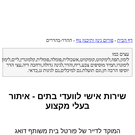
דף הבית
-
פורום גינון ותיכנון נוף
-
ההדר-בהדרים
עצים כמו
לימון,תפוז,לימקווט,קומקווט,אשכולית,פומלה,פומלית,קלמונדין,ליים,לימון
לימונרו,תמיד מוסיפים צבע,ריח,והדר,לגינה גדולה,ורחבה דיה,עצי הדר
יוסיפו הרבה חן,וגם תועלת.גם למיכלים,גם לגינות גג,כדאי.
שירות אישי לוועדי בתים - איתור
בעלי מקצוע
המוקד לדייר של פורטל בית משותף דואג