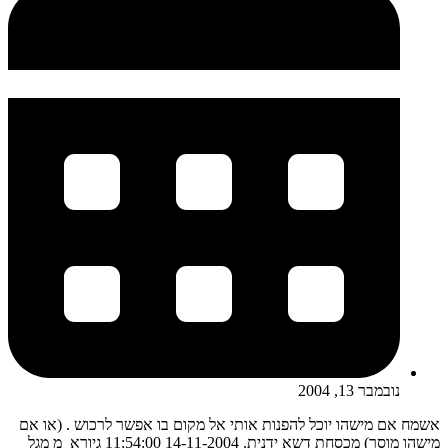
נובמבר 13, 2004
אשמח אם מישהו יוכל להפנות אותי אל מקום בו אפשר לרכוש . (או אם
מישהו מוסר) מכסחת דשא ידנית. 14-11-2004 11:54:00 גיורא_מ מגל