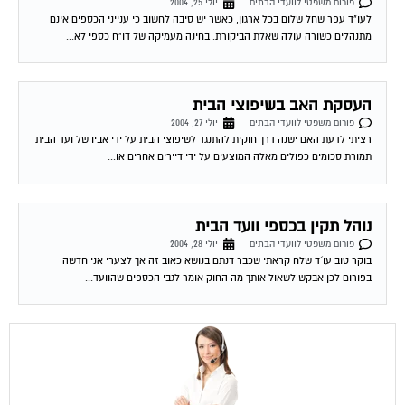
פורום משפטי לוועדי הבתים
יולי 25, 2004
לעו"ד עפר שחל שלום בכל ארגון, כאשר יש סיבה לחשוב כי ענייני הכספים אינם
מתנהלים כשורה עולה שאלת הביקורת. בחינה מעמיקה של דו"ח כספי לא...
העסקת האב בשיפוצי הבית
פורום משפטי לוועדי הבתים
יולי 27, 2004
רציתי לדעת האם ישנה דרך חוקית להתנגד לשיפוצי הבית על ידי אביו של ועד הבית
תמורת סכומים כפולים מאלה המוצעים על ידי דיירים אחרים או...
נוהל תקין בכספי וועד הבית
פורום משפטי לוועדי הבתים
יולי 28, 2004
בוקר טוב עו´ד שלח קראתי שכבר דנתם בנושא כאוב זה אך לצערי אני חדשה
בפורום לכן אבקש לשאול אותך מה החוק אומר לגבי הכספים שהוועד...