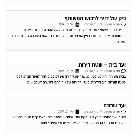
נזק של דייר לרכוש המשותף
פורום משפטי לוועדי הבתים
יולי 19, 2004
הדייר בדירה שמעלי ערך שיפוצים בדירתו שכתוצאה מהם נגרם נזק לצנרת
המשותפת, אחת הדירות בבניין הוצפה ונגרם לה נזק רב. האם העובדה שהנזק נגרם
לצנרת...
ועד בית – שטח דירות
פורום משפטי לוועדי הבתים
יולי 19, 2004
בבית משותף, הוחלט לפני 20 שנה שכל דירה תשלם סכום זהה לוועד הבית. לפני
כשנה הורחבו רוב הדירות. בעלי הדירות שלא הורחבו דורשים לשלם ע"פ...
ועד שכונה
פורום משפטי לוועדי הבתים
יולי 21, 2004
שלום, אני מחפש קובץ של "הקם ועד שכונה – למתחילים" האם קיים משהו בסגנון?
האם יש מדריך להקמת ועד שכונתי? אני לא יודע לאיפה לפנות...