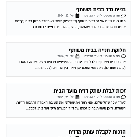
בניית גדר בבית משותף
פורום משפטי לוועדי הבתים
יולי 22, 2004
מזה כ-10 שנים אני גר בבית משותף (12 דיירים) אשר לא מגודר מכיוון דרום (קיימת
אפשרות שהיתה גדר לפני שהגעתי). חלק מהדיירים רוצים לבנות גדר...
חלוקת חנייה בבית משותף
פורום משפטי לוועדי הבתים
יולי 22, 2004
אני גר בבית משותף בו לכל דייר יש חנייה ספציפית פרטית שלא רשומה בטאבו
(קומת עמודים), זאת עפי הסכם ישן מאוד בין הדיירים (לפני יותר...
זכות לבלת עותק דו"ח מועד הבית
פורום משפטי לוועדי הבתים
יולי 24, 2004
לעו"ד עפר שחל שלום, אנא ראה את שאלתי ואת תשובת האגודה לתרבות הדיור:
השאלה: היכן מעוגנת בחוק זכותו של דייר המשלם מיסי ועד בית, לקבל...
הזכות לקבלת עותק מדו"ח