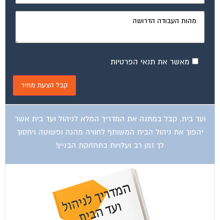
מאשר את תנאי הפרטיות
ועד בית, קבל במתנה את המדריך המלא לניהול ועד בית אשר
יהפוך את ניהול הבית המשותף לחוויה מהנה ופשוטה ויחסוך
לך זמן רב ועלויות בתחזוקת הבניין!