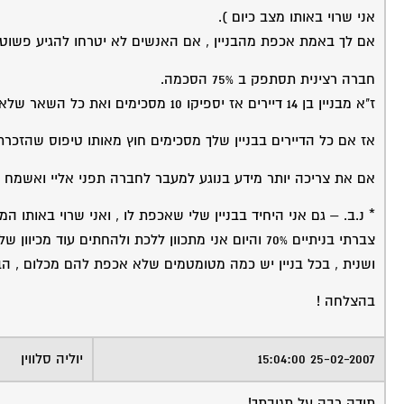
אני שרוי באותו מצב כיום ).
אם לך באמת אכפת מהבניין , אם האנשים לא יטרחו להגיע פשוט 
חברה רצינית תסתפק ב 75% הסכמה.
ז"א מבניין בן 14 דיירים אז יספיקו 10 מסכימים ואת כל השאר שלא הסכימו החברה תובעת.
אז אם כל הדיירים בבניין שלך מסכימים חוץ מאותו טיפוס שהזכרת
אם את צריכה יותר מידע בנוגע למעבר לחברה תפני אליי ואשמח לי
* נ.ב. – גם אני היחיד בבניין שלי שאכפת לו , ואני שרוי באותו המצב
צברתי בניתיים 70% והיום אני מתכוון ללכת ולהחתים עוד מכיוון שלאספה הם לא טרחו להגיע.
ושנית , בכל בניין יש כמה מטומטמים שלא אכפת להם מכלום , הבנ
בהצלחה !
25-02-2007 15:04:00
יוליה סלווין
תודה רבה על תגובתך!