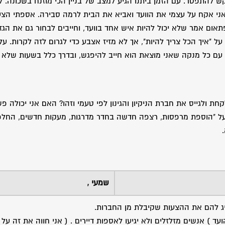
 להתפטר. עם הזמן ביתנו הגיע למצב של בניין הכי מוזנח בשכונה. ל
אני אקח על עצמי את הוועד ואביא את הבית לרמה סבירה. אספתי הצע
תאום אמר שלא יכול להיות איש אחד בוועד, וחייבים לבחור גם את הגז
ל "איך הכל צריך להיות", אך לא מזיז אצבע כדי לגרום לזה לקרות. ע
ם כל מנקה שאני מוצאת הוא חייב להיפגש, ובדרך כלל בשעות שלא נו
 ולגייס את חברת הניקיון והגינון לפי טעמי וזהו? האם אני יכולה פ
 על "הוספת מרפסות, רצפה חדשה בחדר מדרגות, מעקות חדשים, החלפ
שמעי ,
יג להם את ההצעות שקיבלת מן החברות.
ד ) אנשים מזלזלים ולא יגיעו לאספות דיירים . ( אני חווה את זה על ב