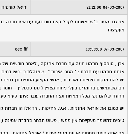
06-03-2007 21:12:00
יחיאל קורסיה
אני גם מאזור ב"ש ואשמח לקבל קצת חות דעת עם איזו חברה כד
מעקיצות
eee fff
07-03-2007 13:53:00
אכן , סופסוף חתמנו חוזה עם חברת אחזקה , לאחר חודשים של מר
אנחנו חתמנו עם חברת : " מגורי איכות " , שמנהלת כ -280 בתים משותפים בבאר שבע , שהיא לדעתי החברה האמינה ביותר באיזורנו.
יש להם מנקות מצויינות ואדיבות , אנשי מקצוע מנוסים וכן גננים טו
הם משתמשים בחומרים בעלי ניחוח מצויין ( סנו טכנוליין – חומר 
החוזה שלהם נקי מכל רמאויות ונציג החברה עובר איתך סעיף סעי
יש כמובן את אוראל אחזקות , א.ע. אחזקות , אך אלו הן חברות 
טיפים להשמר מעקיצות אין ממש , פשוט תבחר בחברה אמינה ( אני 
אם אתה חותם תחתום או עם מגורי איכות / אוראל אחזקות , החברו