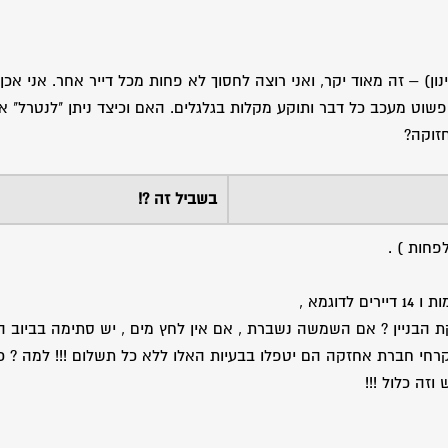
נון) – זה מאוד יקר, ואני רוצה לחסוך לא פחות מכל דייר אחר. אני אכן
פשוט מעכב כל דבר ותוקע מקלות בגלגלים. האם וכיצד ניתן "לנטרל" א
חזוקה?
בשביל זה ?!
פחות ) .
קת הבניין ? אם השמשה נשברת , אם אין לחץ מים , יש סתימה בביוב 
רחי חברת אחזקה הם יטפלו בבעיות האלו ללא כל תשלום !!! למה ? כ
זה כלול !!!