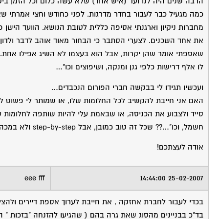
הרבה שנים היה לנו ועד (איש אחד) שלא עשה כלום וכל הזמן ביקש
כמה מגעיל כבר לעבור בחדר מדרגות. לפני כחודש וחצי אמרתי ש
מחברות ניקיון וארגנתי אסיפה כללית לטובת הנושא. הוועד הישן פ
את אחד השכנים. לצערי הסתבר כי הבחור מאוד אוהב לדבר ולדון ע
שאספתי אומר שהן יקרות, אבל הוא בעצמו לא השיג אפילו אחת. ע
לו אלף דרישות כלפי גנן ומנקה, ושיפוצים וכו"…
ועכשיו תגידו לי בבקשה חברי הפורום הנכבדים…
האם אני חייבת להקשיב לכל החלומות שלו, או שמותר לי פשוט לקחת
סייד ולצבוע את הכניסה, או שבאמת עלי להיות שותפה לחלומות
חשמל, וכו"…?? שכל זה טוב כמובן, אבל step-by-step ולא במכה.
אודה לעצתכם!
eee fff
25-02-2007 14:44:00
בכדי לעבור לחברת אחזקה , את חייבת לערוך אספת דיירים ולהצ
בד"כ בבניינים מהסוג שאת גרה בהם ( שהגיעו להזנחה "בזכות " הוע