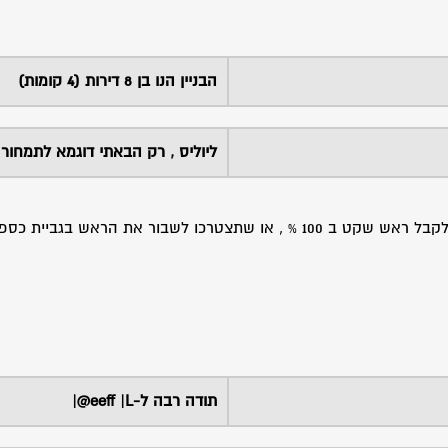
הבניין הנו בן 8 דירות (4 קומות)
ליוליס , רק הבאתי דוגמא לתמחור
התכוונתי להראות לך בדבריי ובדוגמתי שעדיף לשלם עוד 20 ש"ח ולקבל ראש שקט ב 100 % , או שתצטרכו לשבור את ה
תודה רבה ל-eeff |L@|