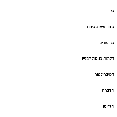
גז
גינון ועיצוב גינות
גנרטורים
דלתות כניסה לבניין
דפיברילטור
הדברה
הנדימן