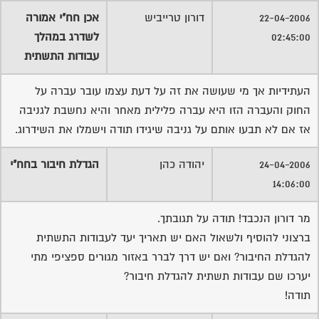
22-04-2006
דורון טרייביש
אכן חח"י אמורה
02:45:00
לשדרג במהלך
עבודות התשתית
העתידיות אך מי שעושה את זה על דעת עצמו עובר עברה על
החוק והעברה הזו היא עברה פלילית מאחר והיא נחשבת לגניבה
אז אם לא תבעו אותם על גניבה שיגידו תודה וישמלו את השידרוג.
24-04-2006
יהודה כהן
הגדלת חיבור בחח"י
14:06:00
מר דורון הנכבד! תודה על תגובתך.
ברצוני להוסיף ולשאול האם יש תאריך יעד לעבודות התשתית
להגדלת החיבור? ואם יש דרך לברר באזור מגורים ספציפי מתי
יערכו שם עבודות תשתית להגדלת חיבור?
תודה!