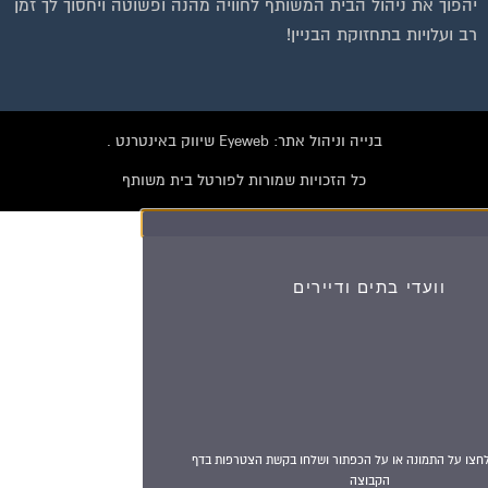
יהפוך את ניהול הבית המשותף לחוויה מהנה ופשוטה ויחסוך לך זמן
רב ועלויות בתחזוקת הבניין!
בנייה וניהול אתר: Eyeweb שיווק באינטרנט .
כל הזכויות שמורות לפורטל בית משותף
וועדי בתים ודיירים
הצטרפו עכשיו לקבוצת
הפייסבוק הגדולה בישראל
הנותנת מענה לבעיות
הדיור בבית המשותף!!!
להצטרפות לחצו על התמונה או על הכפתור ושלחו בקשת הצטרפות בדף
הקבוצה