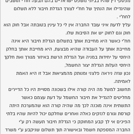
מפסקי דין שהיו בביתי משפט ישראליים בהם תבעה חח"י תושבים
שהיגדילו את הנתיך של חח"י לצורך הגדלת חיבור ללא תשלום
לחח"י .
עליך לדעת איני עובד החברה אין לי כל עינין בטובתה אבל חוק הוא
חוק וגם לחוק יש את הסיבות שלו.
חח"י כאשר היא מחייבת אותך בתשלום הגדלת חיבור היא אינה
מחייבת אותך על העבודה שהיא מבצעת, היא מחייבת אותך בחלק
היחסי על יחידות במניה ועל הגדלת הרשת באיזור מגורך ואת חלקך
היחסי העלות הגדלת יצור החשמל,
נכון שזה ניראה פלצני ומנותק מהמציאות אבל זו היא האמת
לאמיתה.
תחשוב למשל מה היה קורה אילו בשכונה מסויית היו כל הדיירים
מחליטים להגדיל את חיבור החשמל על דעת עצמם כאשר
התשתית אינה מוכנה לכך מה שהיה קורה הוא שהמערכת היתה
קורסת וגורם לנזקים כאלה ואחרים שחלקם יכול להיות שהיו בלתי
הפיכים אי לך קבע המחוקק כי הגדלת חיבור תעשה רק ע"י
החברה המספקת חשמל ובאישורה תוך תשלום שניקבע ע"י משרד