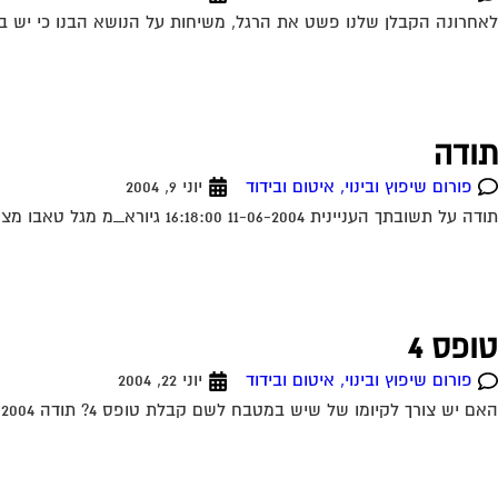
לאחרונה הקבלן שלנו פשט את הרגל, משיחות על הנושא הבנו כי יש בעי
תודה
פורום שיפוץ ובינוי, איטום ובידוד
יוני 9, 2004
תודה על תשובתך העניינית 11-06-2004 16:18:00 גיורא_מ מגל טאבו מצטרפים לכל הנאמר. ראה מאמר של עו"ד עופר שחל בעמוד הבית. תחום מומחיותו הוא בתחום הנושא...
טופס 4
פורום שיפוץ ובינוי, איטום ובידוד
יוני 22, 2004
האם יש צורך לקיומו של שיש במטבח לשם קבלת טופס 4? תודה 22-06-2004 19:02:00 דרור מגל לא נראה לי שזה קשור את בכלל לא חייבת...