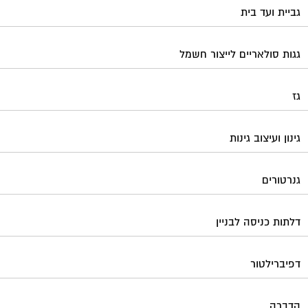
גביית ועד בית
גגות סולאריים לייצור חשמל
גז
גינון ועיצוב גינות
גנרטורים
דלתות כניסה לבניין
דפיברילטור
הדברה