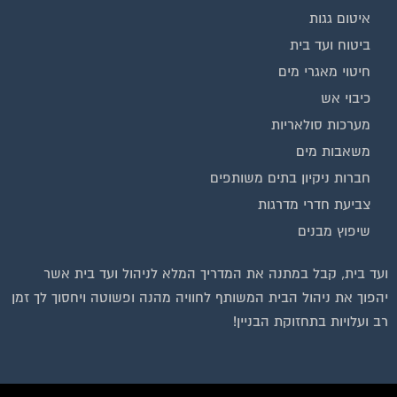
וועדי בתים ודיירים
איטום גגות
הצטרפו עכשיו לקבוצת
ביטוח ועד בית
הפייסבוק הגדולה בישראל
חיטוי מאגרי מים
הנותנת מענה לבעיות
כיבוי אש
הדיור בבית המשותף!!!
מערכות סולאריות
להצטרפות לחצו על התמונה או על הכפתור ושלחו בקשת הצטרפות בדף
משאבות מים
הקבוצה
חברות ניקיון בתים משותפים
צביעת חדרי מדרגות
לחץ למעבר לקבוצה
שיפוץ מבנים
ועד בית, קבל במתנה את המדריך המלא לניהול ועד בית אשר
יהפוך את ניהול הבית המשותף לחוויה מהנה ופשוטה ויחסוך לך זמן
רב ועלויות בתחזוקת הבניין!