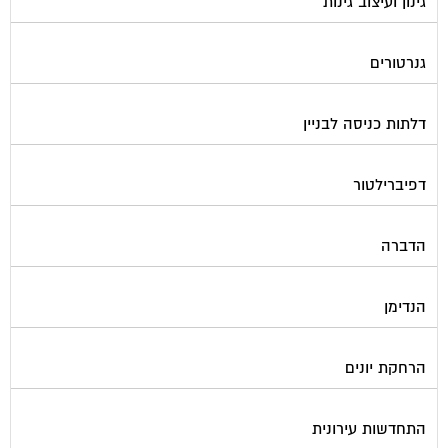
גינון ועיצוב גינות
גנרטורים
דלתות כניסה לבניין
דפיברילטור
הדברה
הנדימן
הרחקת יונים
התחדשות עירונית