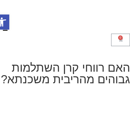
0
פתח סר
אם רווחי קרן השתלמות
בוהים מהריבית משכנתא?