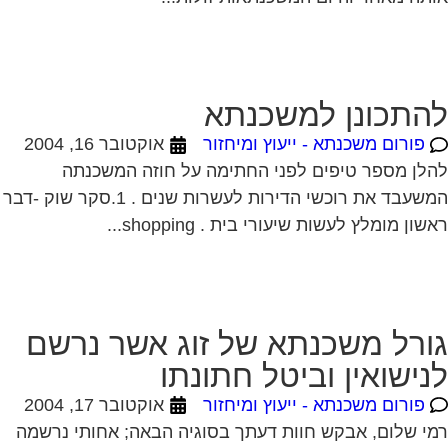
התכונן למשכנתא
פורום משכנתא - ייעוץ ומיחזור
אוקטובר 16, 2004
לן מספר טיפים לפני החתימה על חוזה המשכנתה
המשעבד את רוכשי הדירות לעשרות שנים . 1.סקר שוק -דבר
שון מומלץ לעשות שיעורי בית . shopping...
ורל משכנתא של זוג אשר נרשם
נישואין וביטל חתונתו
פורום משכנתא - ייעוץ ומיחזור
אוקטובר 17, 2004
י שלום, אבקש חוות דעתך בסוגיה הבאה; אחותי נרשמה
ישואין ועל בסיס רישום זה ניתנה לה ולבן זוגה תעודת
אות ונתקבלה הלוואת משרד השיכון והלוואות...