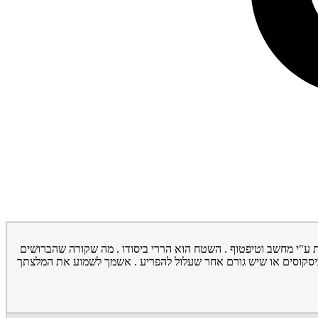
ניהם כ 2 מטר לערך. בין הברושים שתלו היסביסקוס סיני . הגינה קיימת כ 3 שנים ומושקת בסדירות ע"י מחשב וטיפטוף . השטח הוא הררי ביסודו . מה שקורה שהברושים
ל ההיסביסקוסים או שיש גורם אחר שעלול להפריע . אשמך לשמוע את המלצתך