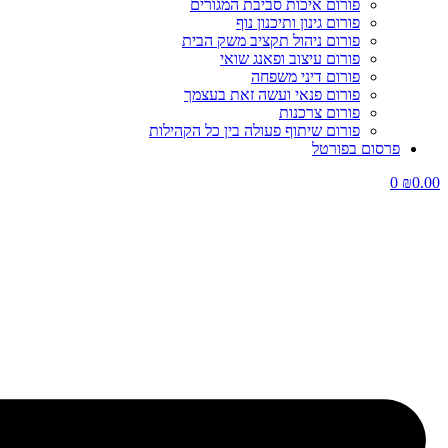
פורום איכות סביבת המגורים
פורום גינון ותיכנון נוף
פורום ניהול תקציב משק הבית
פורום עיצוב ופאנג שואי
פורום דיני משפחה
פורום פנאי ועשה זאת בעצמך
פורום צרכנות
פורום שיתוף פעולה בין כל הקהילות
פרסום בפורטל
0
₪
0.00