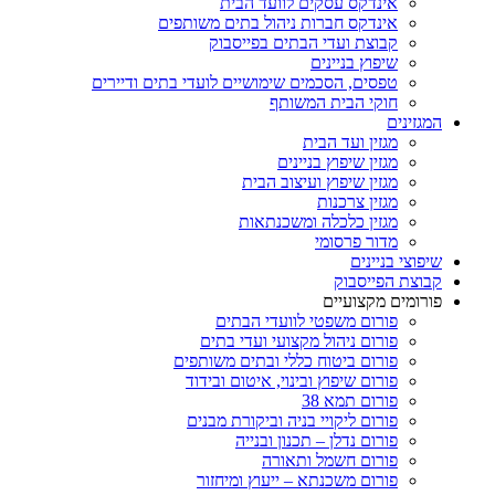
אינדקס עסקים לוועד הבית
אינדקס חברות ניהול בתים משותפים
קבוצת ועדי הבתים בפייסבוק
שיפוץ בניינים
טפסים, הסכמים שימושיים לועדי בתים ודיירים
חוקי הבית המשותף
המגזינים
מגזין ועד הבית
מגזין שיפוץ בניינים
מגזין שיפוץ ועיצוב הבית
מגזין צרכנות
מגזין כלכלה ומשכנתאות
מדור פרסומי
שיפוצי בניינים
קבוצת הפייסבוק
פורומים מקצועיים
פורום משפטי לוועדי הבתים
פורום ניהול מקצועי ועדי בתים
פורום ביטוח כללי ובתים משותפים
פורום שיפוץ ובינוי, איטום ובידוד
פורום תמא 38
פורום ליקויי בניה וביקורת מבנים
פורום נדלן – תכנון ובנייה
פורום חשמל ותאורה
פורום משכנתא – ייעוץ ומיחזור