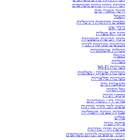
חברות ניקיון בתים משותפים
חיטוי מאגרי מים
חשמל
טפסים וחתימות דיגיטליות
כיבוי אש
מיגון תא מעלית
מימון תביעות משפטיות
מכבשים ומגרסות לבניין
מכולות אוטומטיות
מנעולן
מעליות
מערכות Wi-Fi
מערכות אזעקה / מצלמות
מערכות סולאריות
משאבות מים
נוזל הסקה
סימוני חניות
עורכי דין / נוטוריונים
עיצוב לובי וחדר מדרגות
עמדות טעינה חשמליות
פוליש
פיקוח ובניה
צביעת חדרי מדרגות
קבלני שיפוצים לבתים משותפים