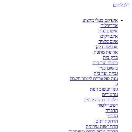
דלג לתוכן
אינדקס בעלי מקצוע
אדריכלות
איטום גגות
אינטרקום
אינסטלציה
אספקת דלק
ארונות מתכת
בדק בית
ביטוח ועד בית
בישום בניין
גביית ועד בית
גגות סולאריים לייצור חשמל
גז
גינון ועיצוב גינות
גנרטורים
דלתות כניסה לבניין
דפיברילטור
הדברה
הנדימן
הרחקת יונים
התחדשות עירונית
חברות ניהול בתים משותפים