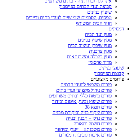
אינדקס חברות ניהול בתים משותפים
קבוצת ועדי הבתים בפייסבוק
שיפוץ בניינים
טפסים, הסכמים שימושיים לועדי בתים ודיירים
חוקי הבית המשותף
המגזינים
מגזין ועד הבית
מגזין שיפוץ בניינים
מגזין שיפוץ ועיצוב הבית
מגזין צרכנות
מגזין כלכלה ומשכנתאות
מדור פרסומי
שיפוצי בניינים
קבוצת הפייסבוק
פורומים מקצועיים
פורום משפטי לוועדי הבתים
פורום ניהול מקצועי ועדי בתים
פורום ביטוח כללי ובתים משותפים
פורום שיפוץ ובינוי, איטום ובידוד
פורום תמא 38
פורום ליקויי בניה וביקורת מבנים
פורום נדלן – תכנון ובנייה
פורום חשמל ותאורה
פורום משכנתא – ייעוץ ומיחזור
פורום איכות סביבת המגורים