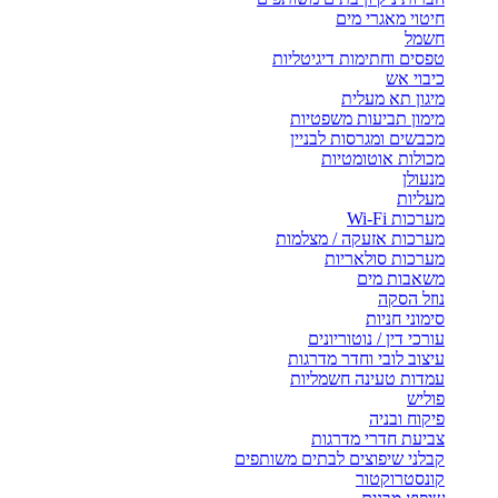
חיטוי מאגרי מים
חשמל
טפסים וחתימות דיגיטליות
כיבוי אש
מיגון תא מעלית
מימון תביעות משפטיות
מכבשים ומגרסות לבניין
מכולות אוטומטיות
מנעולן
מעליות
מערכות Wi-Fi
מערכות אזעקה / מצלמות
מערכות סולאריות
משאבות מים
נוזל הסקה
סימוני חניות
עורכי דין / נוטוריונים
עיצוב לובי וחדר מדרגות
עמדות טעינה חשמליות
פוליש
פיקוח ובניה
צביעת חדרי מדרגות
קבלני שיפוצים לבתים משותפים
קונסטרוקטור