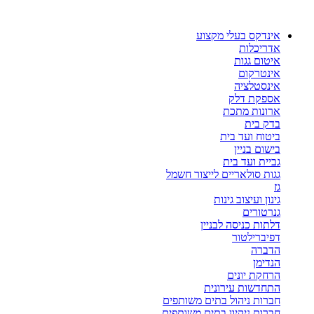
דלג
לתוכן
אינדקס בעלי מקצוע
אדריכלות
איטום גגות
אינטרקום
אינסטלציה
אספקת דלק
ארונות מתכת
בדק בית
ביטוח ועד בית
בישום בניין
גביית ועד בית
גגות סולאריים לייצור חשמל
גז
גינון ועיצוב גינות
גנרטורים
דלתות כניסה לבניין
דפיברילטור
הדברה
הנדימן
הרחקת יונים
התחדשות עירונית
חברות ניהול בתים משותפים
חברות ניקיון בתים משותפים