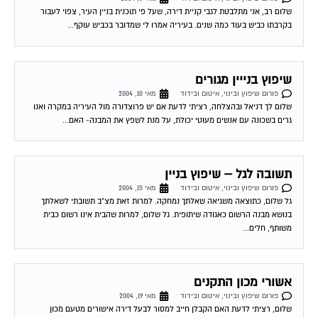
בקרבתו כביש בעוד כמה שנים. בעיריה אמרו לי שמדובר בכביש עוקף...
שיפוץ בנייין מגורים
פורום שיפוץ ובינוי, איטום ובידוד
מאי 10, 2004
שלום לך דניאל ובהצלחה, רציתי לדעת אם יש פרוצדורה מול העיריה במקרה ואנו
גרים בשכונה עם אנשים מעוטי יכולת, על מנת לשפץ את המבנה- האם...
תשובה לגל – שיפוץ בניין
פורום שיפוץ ובינוי, איטום ובידוד
מאי 15, 2004
גל שלום, כתוצאה משגיאה שאלתך נמחקה. למרות זאת מצ"ב תשובתי לשאלתך
בנושא מבנה הרשום כאגודה שיתופית. גל שלום, למרות שהבית אינו רשום כבית
משותף, חלים...
אשורי מכון התקנים
פורום שיפוץ ובינוי, איטום ובידוד
מאי 19, 2004
שלום, רציתי לדעת האם הקבלן חייב למסור לבעל דירה אישורים מטעם מכון
התקנים על ביצוע בידוד תרמי,אקוסטי ואיטום של הבית, לפי בקשת בעל דירה.