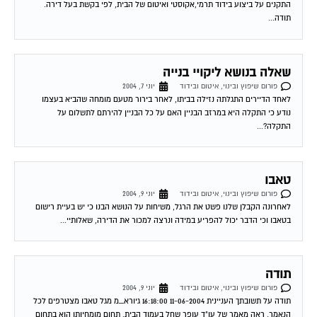
תודה...
שאלה בנושא ליקויי בנייה
פורום שיפוץ ובינוי, איטום ובידוד
יוני 7, 2004
לאחד הדיירים התגלתה נזילה בביתו, לאחר בירור מטעם מומחה שהביא בעצמו
נודע כי התקלה היא במרזב הבניין האם על כל הבניין להירתם לתשלום על
התקלה?...
טאבו
פורום שיפוץ ובינוי, איטום ובידוד
יוני 9, 2004
לאחרונה הקבלן שלנו פשט את הרגל, משיחות על הנושא הבנו כי יש בעיית רישום
בטאבו וכי הדבר יכול להפריע במידה ונרצה למכור את הדירה, שאלותיי...
תודה
פורום שיפוץ ובינוי, איטום ובידוד
יוני 9, 2004
תודה על תשובתך העניינית 11-06-2004 16:18:00 גיורא_מ מגל טאבו מצטרפים לכל
הנאמר. ראה מאמר של עו"ד עופר שחל בעמוד הבית. תחום מומחיותו הוא בתחום
הנושא...