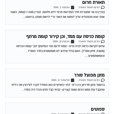
פורום חשמל ותאורה
אוגוסט 2, 2004
בבניין בו אני מתגוררת חדר המדרגות פנימי ללא חלונות. הבניין מונה 7 קומות, כאשר
אתה יוצא מהמעלית עליך לפתוח את האור כדיי לראות משהו, ברצוננו...
קומת כניסה עם ממד, וכן קירור קומת מרתף
פורום חשמל ותאורה
אוגוסט 19, 2004
שלום לקראת כניסה לבית פרטי- שמח לדעת מהי המלצתך לגבי קומת הכניסה
(מטבח, סלון וממ"ד). האם בגלל שלרוב לא משתמשים בחדר הממ"ד ,
וכשמשתמשים ,...
מזגן מפוצל סורר
פורום חשמל ותאורה
ספטמבר 11, 2004
ברשותי מזגן תדיראן 2.5 כ"ס- לפני כחודשיים הוא התחיל לקרר לסירוגין ואז גיליתי
שהקבל שלו ממש הרוס ועשה קצרים- קניתי קבל חדש והכל היה בסדר...
ספוטים
פורום חשמל ותאורה
אוקטובר 5, 2004
בדירתי החדשה ישנם 25 ספוטים. ידוע שרצוי להשתמש בנורות 12v . לכל כמה