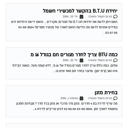
יחידת B.T.U בהקשר למכשירי חשמל
פורום חשמל ותאורה
יולי 30, 2004
האם ניתן לדעת את יחידות הB.T.U של תנורים/ מקררים… והאם ידיעת היחידות היא
במילים אחרות לדעת מה פליטת החום לאוויר של מכשיר מסויים? 03-08-2004
03:07:00...
כמה BTU צריך לחדר מגורים חם בגודל 16 מ
פורום חשמל ותאורה
יולי 30, 2004
שלום, כמה BTU צריך לחדר מגורים בגודל של 16 מ´, ללא קומה מעל, כאשר הבידוד
אינו טוב (בית ישן). מדובר בחדר חם מאד שיש בו...
בחירת מזגן
פורום חשמל ותאורה
אוגוסט 1, 2004
מה עדיף לדירה בת 4 חדרים: מזגן מיני מרכזי או מזגן בכל חדר ? מבחינת חסכון
בחשמל לאורך זמן. 03-08-2004 03:08:00 דורון טרייביש לדירת 4...
תאורת חרום