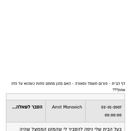
דף הבית
-
פורום חשמל ותאורה
-
האם מזגן מחמם פחות כשהוא על פזה
אחת???
02-01-2007
Amit Monovich
הסבר לשאלה…
00:00:00
בעל הבית שלי ניסה להסביר לי שהמזגן המפוצל שהיה
מחובר לתלת פזי, לא באמת צריך 3 פזות ומספיקה לו פזה