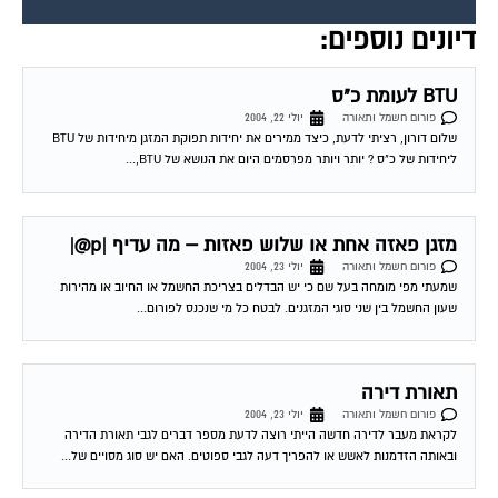
דיונים נוספים:
BTU לעומת כ"ס
פורום חשמל ותאורה
יולי 22, 2004
שלום דורון, רציתי לדעת, כיצד ממירים את יחידות תפוקת המזגן מיחידות של BTU
ליחידות של כ"ס ? יותר ויותר מפרסמים היום את הנושא של BTU,...
מזגן פאזה אחת או שלוש פאזות – מה עדיף |p@|
פורום חשמל ותאורה
יולי 23, 2004
שמעתי מפי מומחה בעל שם כי יש הבדלים בצריכת החשמל או החיוב או מהירות
שעון החשמל בין שני סוגי המזגנים. לבטח כל מי שנכנס לפורום...
תאורת דירה
פורום חשמל ותאורה
יולי 23, 2004
לקראת מעבר לדירה חדשה הייתי רוצה לדעת מספר דברים לגבי תאורת הדירה
ובאותה הזדמנות לאשש או להפריך דעה לגבי ספוטים. האם יש סוג מסויים של...