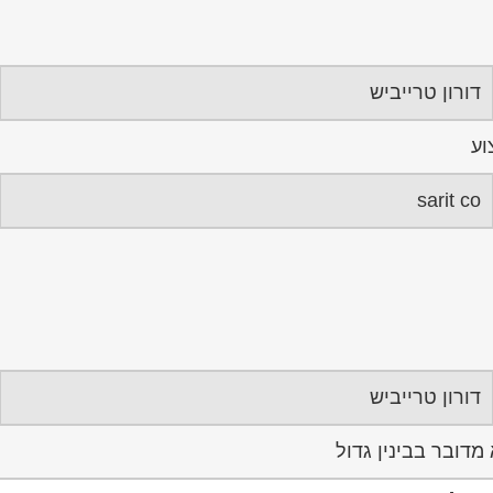
דורון טרייביש
וע
sarit co
דורון טרייביש
דובר בבינין גדול