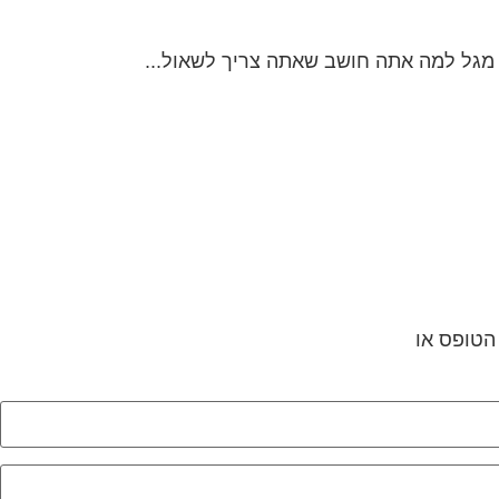
 הטופס או
לחץ לשליחת הודעת ווצאפ