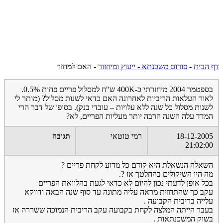
דף הבית
-
פורום משכנתא - ייעוץ ומיחזור
-
האם למחזר
בספטמר 2004 מיחזרתי כ-400K ש"ח למסלול פריים פחות 0.5%.
לאור העלאות הריביות לאחרונה האם כדאי לשנות מסלול? (מותר לי
לשנות מסלול כל שנה ללא עלויות – עובדי בנק). בסופו של דבר הרי
המדד עלה השנה הרבה יותר מעליות הפריים, לא?
18-12-2005
רמי טוטאי
תגובה
21:02:00
השאלה הנשאלת היא קודם כל מדוע לקחת פריים ?
מה היו השיקולים בהחלטך אז ?.
בכל אופן לדעתי נכון להיום לא כדאי לגעת בהלוואת הפריים
עקב כך שהתחזית מראה עליה מתונה עד סוף שנה הבאה ודווקא
עלייה בריבית הקבועה .
בעבר הייתה המלצה לקחת בקבועה עקב הריבית הנמוכה ששררה אז
בשוק המשכנתאות .