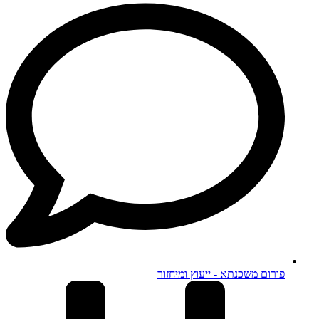
פורום משכנתא - ייעוץ ומיחזור