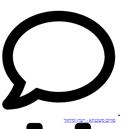
פורום משכנתא - ייעוץ ומיחזור