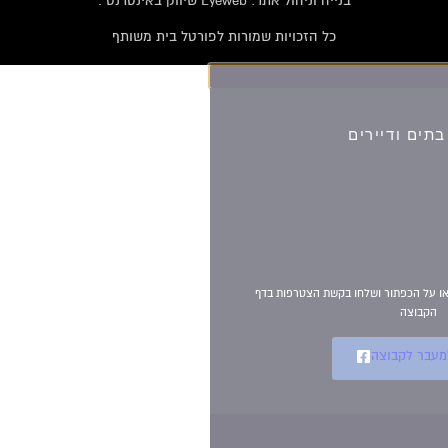
בנייה וניהול אתר: Eyeweb שיווק באינטרנט .
כל הזכויות שמורות לפורטל בית משותף
וועדי בתים ודיירים
הצטרפו עכשיו לקבוצת
הפייסבוק הגדולה בישראל
הנותנת מענה לבעיות
הדיור בבית המשותף!!!
להצטרפות לחצו על התמונה או על הכפתור ושלחו בקשת הצטרפות בדף
הקבוצה
לחץ למעבר לקבוצה