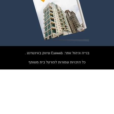
הצטרפו עכשיו לקבוצת
פייסבוק הגדולה בישראל
הנותנת מענה לבעיות
הדיור בבית המשותף!!!
טרפות לחצו על התמונה או על הכפתור ושלחו בקשת הצטרפות בדף
הקבוצה
לחץ למעבר לקבוצה
בנייה וניהול אתר: Eyeweb שיווק באינטרנט .
כל הזכויות שמורות לפורטל בית משותף