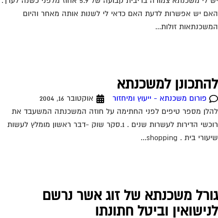
יש לי משכנתא צמודה בריבית קבועה של 5.9 אחוז מלפני כשנה לערך.
ם יש אפשרות לדעת האם כדאי לי לשנות אותה מאחר והיום
שכנתאות זולות...
התכונן למשכנתא
פורום משכנתא - ייעוץ ומיחזור
אוקטובר 16, 2004
לן מספר טיפים לפני החתימה על חוזה המשכנתה המשעבד את
רוכשי הדירות לעשרות שנים . 1.סקר שוק -דבר ראשון מומלץ לעשות
ורי בית . shopping...
ורל משכנתא של זוג אשר נרשם
נישואין וביטל חתונתו