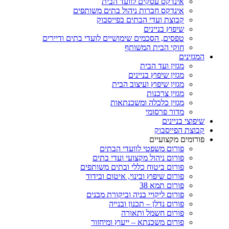
אינדקס עסקים לוועד הבית
אינדקס חברות ניהול בתים משותפים
קבוצת ועדי הבתים בפייסבוק
שיפוץ בניינים
טפסים, הסכמים שימושיים לועדי בתים ודיירים
חוקי הבית המשותף
המגזינים
מגזין ועד הבית
מגזין שיפוץ בניינים
מגזין שיפוץ ועיצוב הבית
מגזין צרכנות
מגזין כלכלה ומשכנתאות
מדור פרסומי
שיפוצי בניינים
קבוצת הפייסבוק
פורומים מקצועיים
פורום משפטי לוועדי הבתים
פורום ניהול מקצועי ועדי בתים
פורום ביטוח כללי ובתים משותפים
פורום שיפוץ ובינוי, איטום ובידוד
פורום תמא 38
פורום ליקויי בניה וביקורת מבנים
פורום נדלן – תכנון ובנייה
פורום חשמל ותאורה
פורום משכנתא – ייעוץ ומיחזור