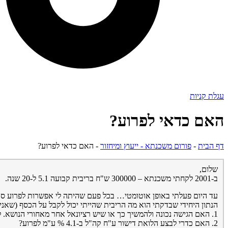
עגלת קניות
האם כדאי לפרוע?
דף הבית
-
פורום משכנתא - ייעוץ ומיחזור
-
האם כדאי לפרוע?
שלום,
ב-2001 לקחתי משכנתא – 300000 ש"ח בריבית קבועה 5.1 ל-20 שנה.
עד היום פעלתי באופן אוטומטי… בכל פעם שהיתה לי אפשרות לפרוע סכ
הנתון היחידי שבדקתי הוא מה הריבית שהייתי יכול לקבל על הכסף (שאני מעוניין להחזיר) באפיק
1. האם הגישה נכונה ולהמשיך כך או שיש רציונאל אחר מאחורי הנושא. לדעתי, בתוך כשנתיים אוכל לסיים את ההלואה ע"י הכנסות צפיויות.
2. האם כדרי לבצע הלואת דישור ע"ח קה"ל ב-4.1 % ע"מ לפרוע?