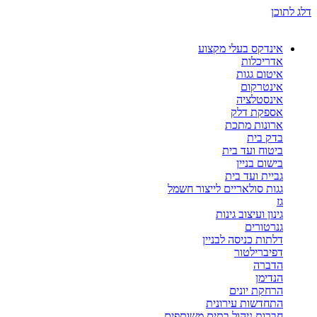
דלג לתוכן
אינדקס בעלי מקצוע
אדריכלות
איטום גגות
אינטרקום
אינסטלציה
אספקת דלק
ארונות מתכת
בדק בית
ביטוח ועד בית
בישום בניין
גביית ועד בית
גגות סולאריים לייצור חשמל
גז
גינון ועיצוב גינות
גנרטורים
דלתות כניסה לבניין
דפיברילטור
הדברה
הנדימן
הרחקת יונים
התחדשות עירונית
חברות ניהול בתים משותפים