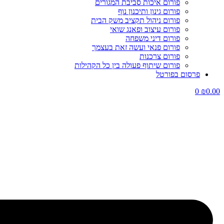
פורום איכות סביבת המגורים
פורום גינון ותיכנון נוף
פורום ניהול תקציב משק הבית
פורום עיצוב ופאנג שואי
פורום דיני משפחה
פורום פנאי ועשה זאת בעצמך
פורום צרכנות
פורום שיתוף פעולה בין כל הקהילות
פרסום בפורטל
0
₪
0.00