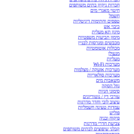
חברות ניקיון בתים משותפים
חיטוי מאגרי מים
חשמל
טפסים וחתימות דיגיטליות
כיבוי אש
מיגון תא מעלית
מימון תביעות משפטיות
מכבשים ומגרסות לבניין
מכולות אוטומטיות
מנעולן
מעליות
מערכות Wi-Fi
מערכות אזעקה / מצלמות
מערכות סולאריות
משאבות מים
נוזל הסקה
סימוני חניות
עורכי דין / נוטוריונים
עיצוב לובי וחדר מדרגות
עמדות טעינה חשמליות
פוליש
פיקוח ובניה
צביעת חדרי מדרגות
קבלני שיפוצים לבתים משותפים