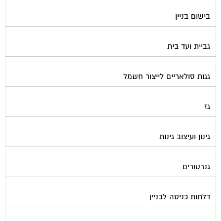
בישום בניין
גביית ועד בית
גגות סולאריים לייצור חשמל
גז
גינון ועיצוב גינות
גנרטורים
דלתות כניסה לבניין
דפיברילטור