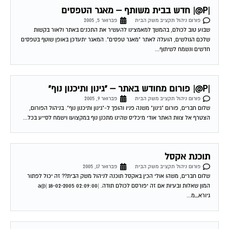
פורום ניהול תקציב משק הבית
פברואר 5, 2005
שבוע טוב לכולם, בהמשך למאמצינו להעשיר את התכנים באתר ולאור בקשות
שלכם הגולשים, הועלה לאתר "מאגר טפסים". המאגר יתעדכן באופן שוטף בטפסים
חדשים ונשמח לשיתוף...
|P@| פורום מחודש באתר – "גינון ותיכנון נוף"
פורום ניהול תקציב משק הבית
פברואר 9, 2005
שלום חברים, פורום "גינון" משנה פניו והופך ל-"גינון ותיכנון נוף". בניהול הפורום,
הצטרף אל צוות האתר אודי מיכליס שהינו מתכנן נוף במקצועו וישמח לסייע בכל...
תוכנת אקסל
פורום ניהול תקציב משק הבית
פברואר 17, 2005
שלום חברים, משהו אולי הכין באקסל תוכנה לניהול משק הבית?? זה יכול לפתור
המון שאלות ובעיות אם זה יפורסם לכולם תודה. |a@| 18-02-2005 02:09:00
גיורא_מ...
קורס לניהול תקציב משפחתי