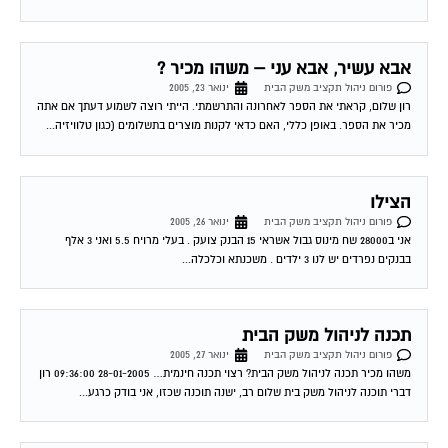
אבא עשיר, אבא עני – משהו מכיר ?
פורום ניהול תקציב משק הבית
ינואר 23, 2005
רון שלום, קראתי את הספר לאחרונה והתרשמתי. הייתי רוצה לשמוע דעתך אם אתה
מכיר את הספר. באופן כללי, האם כדאי לקנות מוצרים בתשלומים (כגון טלוויזיה...
הצילו
פורום ניהול תקציב משק הבית
ינואר 26, 2005
אני ב28000 שח מינוס גבול אשראי 15 הבנק צועק . בעלי מרויח 5.5 ואני 3 אלף
בבנקים נפרדים יש לנו 3 ילדים . משכנתא וכלכלה...
תכנה לניהול משק הבית
פורום ניהול תקציב משק הבית
ינואר 27, 2005
משהו מכיר תכנה לניהול משק הבית? רצוי תכנה חינמית… 28-01-2005 09:36:00 רון
דברי תוכנה לניהול משק בית שלום רב, ישנה תוכנה שכזו, אני בודק כרגע...
|P@| חדש בבית משותף – מאגר הטפסים