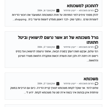
להתכונן למשכנתא
פורום משכנתא - ייעוץ ומיחזור
אוקטובר 16, 2004
להלן מספר טיפים לפני החתימה על חוזה המשכנתה המשעבד את רוכשי הדירות
לעשרות שנים . 1.סקר שוק -דבר ראשון מומלץ לעשות שיעורי בית . shopping...
גורל משכנתא של זוג אשר נרשם לנישואין וביטל
חתונתו
פורום משכנתא - ייעוץ ומיחזור
אוקטובר 17, 2004
רמי שלום, אבקש חוות דעתך בסוגיה הבאה; אחותי נרשמה לנישואין ועל בסיס
רישום זה ניתנה לה ולבן זוגה תעודת זכאות ונתקבלה הלוואת משרד השיכון
והלוואות...
משכנתא
פורום משכנתא - ייעוץ ומיחזור
אוקטובר 17, 2004
שלום לרמי. אני שוקל לקחת משכנתא לצורך קניית הדירה. כיום עם הריביות במשק
שיחסית אינן גבוהות איני בטוח איזה סוג של משכנתא לקחת. ידוע לי...
גרירת משכנתא – מכתב כוונות מהבנק