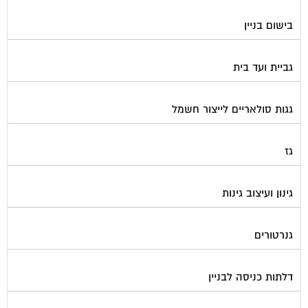
בישום בניין
גביית ועד בית
גגות סולאריים לייצור חשמל
גז
גינון ועיצוב גינות
גנרטורים
דלתות כניסה לבניין
דפיברילטור