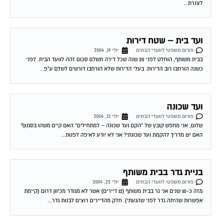
לצנרת...
ועד בית – שטח דירות
פורום משפטי לוועדי הבתים
יולי 19, 2004
בבית משותף, הוחלט לפני 20 שנה שכל דירה תשלם סכום זהה לוועד הבית. לפני
כשנה הורחבו רוב הדירות. בעלי הדירות שלא הורחבו דורשים לשלם ע"פ...
ועד שכונה
פורום משפטי לוועדי הבתים
יולי 21, 2004
שלום, אני מחפש קובץ של "הקם ועד שכונה – למתחילים" האם קיים משהו בסגנון?
האם יש מדריך להקמת ועד שכונתי? אני לא יודע לאיפה לפנות...
בניית גדר בבית משותף
פורום משפטי לוועדי הבתים
יולי 22, 2004
מזה כ-10 שנים אני גר בבית משותף (12 דיירים) אשר לא מגודר מכיוון דרום (קיימת
אפשרות שהיתה גדר לפני שהגעתי). חלק מהדיירים רוצים לבנות גדר...