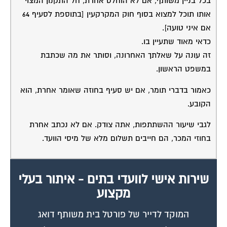
בכל בניין משותף, אם לא הוחלט אחרת, חל התקנון המצוי
אותו תוכל למצוא בסוף חוק המקרקעין [בתוספת לסעיף 64
אם איני טועה].
כדאי מאוד שתעיין בו.
זה עונה על שאלתך האחרונה, וסותר את מה שכתבת
במשפט הראשון.
כאמור בדברי תומר, אם יש סעיף בחוזה שאומר אחרת, הוא
הקובע.
לגבי שיעור ההשתתפות, אתה צודק. אם לא נכתב אחרת
בחוזי המכר, הם חייבים תשלום מלא של מיסי הוועד.
שירות אישי לוועדי בתים - איתור בעלי
מקצוע
המוקד לדייר של פורטל בית משותף דואג