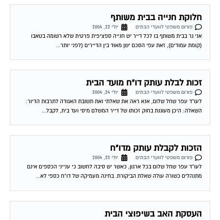
חלוקת חנייה בבית משותף
פורום משפטי לוועדי הבתים
יולי 22, 2004
אני גר בבית משותף בו לכל דייר יש חנייה ספציפית פרטית שלא רשומה בטאבו
(קומת עמודים), זאת עפי הסכם ישן מאוד בין הדיירים (לפני יותר...
זכות לבלת עותק דו"ח מועד הבית
פורום משפטי לוועדי הבתים
יולי 24, 2004
לעו"ד עפר שחל שלום, אנא ראה את שאלתי ואת תשובת האגודה לתרבות הדיור:
השאלה: היכן מעוגנת בחוק זכותו של דייר המשלם מיסי ועד בית, לקבל...
הזכות לקבלת עותק מדו"ח
פורום משפטי לוועדי הבתים
יולי 25, 2004
לעו"ד עפר שחל שלום בכל ארגון, כאשר יש סיבה לחשוב כי ענייני הכספים אינם
מתנהלים כשורה עולה שאלת הביקורת. בחינה מעמיקה של דו"ח כספי לא...
העסקת האב בשיפוצי הבית