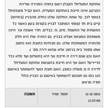
אחזקת המעלית? הקבלן רשם בחוזה המכירה שדירת
הקרקע אינה חייבת באחזקת המעלית, האם קביל משפטית?
בנוסף לכך, על אותה החלקה שלנו כחלק מהבניין (בחזיתו)
קיים בית חד קומתי המחובר לבניין בקורות בטון כאשר כל
התשתית של החשמל, מים, גז, כבלים, חדר אשפה וכו´ הינה
משותפת ונמצאת אצלנו בבניין. גם החניה שלו היא חלק
מהחניה המשותפת שלנו. גם מבחינת כתובת הוא נחשב
אותו מספר בית ברחוב אלא שהוא דירה מס´ 1.
האם נכון שגם דירה זו חייבת אף היא בתשלום ועד מלא ככל
הדיירים? האם אף היא חייבת בהוצאות אחזקת המעלית?
לדירה זו גג משלה כמובן, האם חובת הועד להשתתף באיטום
הגג כמו גם חובתם להשתתף באיטום גג הבניין כולו?
תודה מראש
11-12-2011
תומר שניר
תשובה
11:27:00