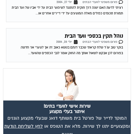
פורום משפטי לוועדי הבתים
יולי 27, 2004
רציתי לדעת האם ישנה דרך חוקית להתנגד לשיפוצי הבית על ידי אביו של ועד הבית
תמורת סכומים כפולים מאלה המוצעים על ידי דיירים אחרים או...
נוהל תקין בכספי וועד הבית
פורום משפטי לוועדי הבתים
יולי 28, 2004
בוקר טוב עו´ד שלח קראתי שכבר דנתם בנושא כאוב זה אך לצערי אני חדשה
בפורום לכן אבקש לשאול אותך מה החוק אומר לגבי הכספים שהוועד...
שירות אישי לוועדי בתים!
איתור בעלי מקצוע
המוקד לדייר של פורטל בית משותף דואג שבעלי מקצוע הוגנים
ומקצועיים יתנו לך שירות. מלא את הטופס או
לחץ לשליחת הודעת