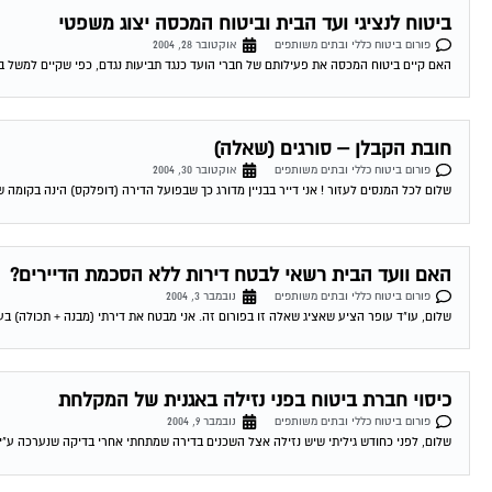
ביטוח לנציגי ועד הבית וביטוח המכסה יצוג משפטי
פורום ביטוח כללי ובתים משותפים
אוקטובר 28, 2004
האם קיים ביטוח המכסה את פעילותם של חברי הועד כנגד תביעות נגדם, כפי שקיים למשל בעני
חובת הקבלן – סורגים (שאלה)
פורום ביטוח כללי ובתים משותפים
אוקטובר 30, 2004
שלום לכל המנסים לעזור ! אני דייר בבניין מדורג כך שבפועל הדירה (דופלקס) הינה בקומה שלישית ורביעית וקיימות
האם וועד הבית רשאי לבטח דירות ללא הסכמת הדיירים?
פורום ביטוח כללי ובתים משותפים
נובמבר 3, 2004
שלום, עו"ד עופר הציע שאציג שאלה זו בפורום זה. אני מבטח את דירתי (מבנה + תכולה) בעצמי
כיסוי חברת ביטוח בפני נזילה באגנית של המקלחת
פורום ביטוח כללי ובתים משותפים
נובמבר 9, 2004
שלום, לפני כחודש גיליתי שיש נזילה אצל השכנים בדירה שמתחתי אחרי בדיקה שנערכה ע"י