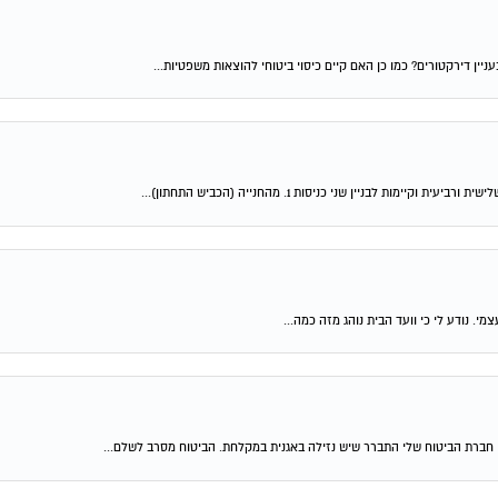
ין דירקטורים? כמו כן האם קיים כיסוי ביטוחי להוצאות משפטיות...
 לבניין שני כניסות 1. מהחנייה (הכביש התחתון)...
. נודע לי כי וועד הבית נוהג מזה כמה...
 חברת הביטוח שלי התברר שיש נזילה באגנית במקלחת. הביטוח מסרב לשלם...