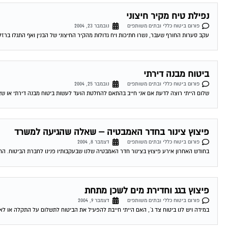
נפילת טיח מקיר חיצוני
פורום ביטוח כללי ובתים משותפים
נובמבר 23, 2004
עקב סערות החורף שעבר, נשרו חתיכות ויח גדולות מהקיר החיצוני של הבנין ואף התגלו ברז
ביטוח מבנה דירתי
פורום ביטוח כללי ובתים משותפים
נובמבר 25, 2004
שלום הייתי רוצה לדעת אם אני חייב בהתאם להחלטת הועד לעשות ביטוח מבנה דירתי או שאני 
פיצוץ צינור בחדר האמבטיה – שאלה שהגיעה למשרד
פורום ביטוח כללי ובתים משותפים
דצמבר 8, 2004
בחודש האחרון אירע פיצוץ בצינור חדר האמבטיה שלנו שבעקבותיו פנינו לחברת הביטוח. הח
פיצוץ בגג וחדירת מים לשכן מתחת
פורום ביטוח כללי ובתים משותפים
דצמבר 9, 2004
במידה ויש לנו ביטוח צד ג´, האם הייתי חייבת להפעיל את הביטוח לתשלום על התקלה או לא