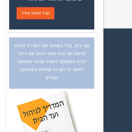
ועד בית, קבל במתנה את המדריך המלא
לניהול ועד בית אשר יהפוך את ניהול
הבית המשותף לחוויה מהנה ופשוטה
ויחסוך לך זמן רב ועלויות בתחזוקת
הבניין!