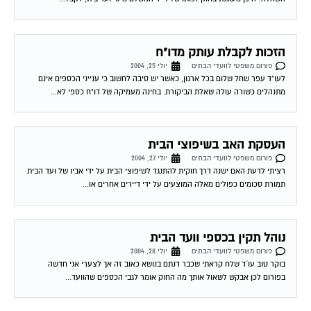
הזכות לקבלת עותק מדו"ח
פורום משפטי לוועדי הבתים
יולי 25, 2004
לעו"ד עפר שחל שלום בכל ארגון, כאשר יש סיבה לחשוב כי ענייני הכספים אינם
מתנהלים כשורה עולה שאלת הביקורת. בחינה מעמיקה של דו"ח כספי לא...
העסקת האב בשיפוצי הבית
פורום משפטי לוועדי הבתים
יולי 27, 2004
רציתי לדעת האם ישנה דרך חוקית להתנגד לשיפוצי הבית על ידי אביו של ועד הבית
תמורת סכומים כפולים מאלה המוצעים על ידי דיירים אחרים או...
נוהל תקין בכספי וועד הבית
פורום משפטי לוועדי הבתים
יולי 28, 2004
בוקר טוב עו´ד שלח קראתי שכבר דנתם בנושא כאוב זה אך לצערי אני חדשה
בפורום לכן אבקש לשאול אותך מה החוק אומר לגבי הכספים שהוועד...