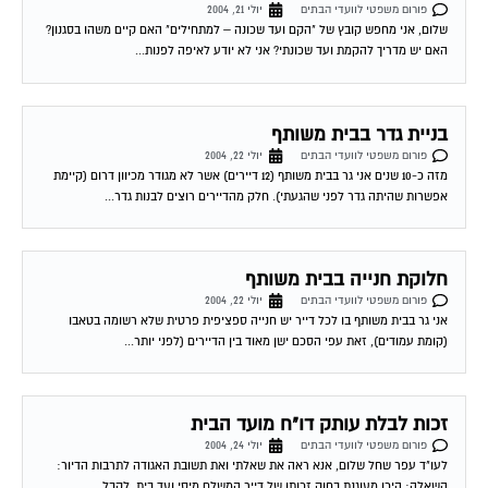
שלום, אני מחפש קובץ של "הקם ועד שכונה – למתחילים" האם קיים משהו בסגנון?
האם יש מדריך להקמת ועד שכונתי? אני לא יודע לאיפה לפנות...
בניית גדר בבית משותף
פורום משפטי לוועדי הבתים
יולי 22, 2004
מזה כ-10 שנים אני גר בבית משותף (12 דיירים) אשר לא מגודר מכיוון דרום (קיימת
אפשרות שהיתה גדר לפני שהגעתי). חלק מהדיירים רוצים לבנות גדר...
חלוקת חנייה בבית משותף
פורום משפטי לוועדי הבתים
יולי 22, 2004
אני גר בבית משותף בו לכל דייר יש חנייה ספציפית פרטית שלא רשומה בטאבו
(קומת עמודים), זאת עפי הסכם ישן מאוד בין הדיירים (לפני יותר...
זכות לבלת עותק דו"ח מועד הבית
פורום משפטי לוועדי הבתים
יולי 24, 2004
לעו"ד עפר שחל שלום, אנא ראה את שאלתי ואת תשובת האגודה לתרבות הדיור:
השאלה: היכן מעוגנת בחוק זכותו של דייר המשלם מיסי ועד בית, לקבל...