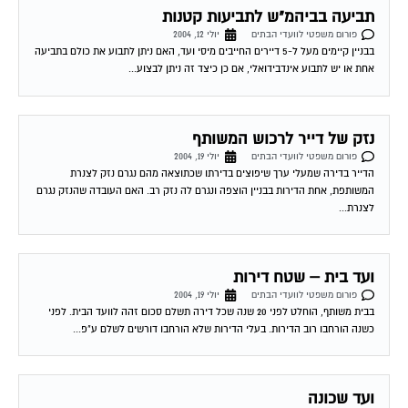
פורום משפטי לוועדי הבתים
יולי 12, 2004
בבניין קיימים מעל ל-5 דיירים החייבים מיסי ועד, האם ניתן לתבוע את כולם בתביעה
אחת או יש לתבוע אינדבידואלי, אם כן כיצד זה ניתן לבצוע...
נזק של דייר לרכוש המשותף
פורום משפטי לוועדי הבתים
יולי 19, 2004
הדייר בדירה שמעלי ערך שיפוצים בדירתו שכתוצאה מהם נגרם נזק לצנרת
המשותפת, אחת הדירות בבניין הוצפה ונגרם לה נזק רב. האם העובדה שהנזק נגרם
לצנרת...
ועד בית – שטח דירות
פורום משפטי לוועדי הבתים
יולי 19, 2004
בבית משותף, הוחלט לפני 20 שנה שכל דירה תשלם סכום זהה לוועד הבית. לפני
כשנה הורחבו רוב הדירות. בעלי הדירות שלא הורחבו דורשים לשלם ע"פ...
ועד שכונה
פורום משפטי לוועדי הבתים
יולי 21, 2004