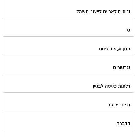
גגות סולאריים לייצור חשמל
גז
גינון ועיצוב גינות
גנרטורים
דלתות כניסה לבניין
דפיברילטור
הדברה
הנדימן