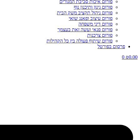
פורום איכות סביבת המגורים
פורום גינון ותיכנון נוף
פורום ניהול תקציב משק הבית
פורום עיצוב ופאנג שואי
פורום דיני משפחה
פורום פנאי ועשה זאת בעצמך
פורום צרכנות
פורום שיתוף פעולה בין כל הקהילות
פרסום בפורטל
0
₪
0.00