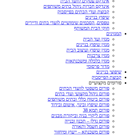
אינדקס עסקים לוועד הבית
אינדקס חברות ניהול בתים משותפים
קבוצת ועדי הבתים בפייסבוק
שיפוץ בניינים
טפסים, הסכמים שימושיים לועדי בתים ודיירים
חוקי הבית המשותף
המגזינים
מגזין ועד הבית
מגזין שיפוץ בניינים
מגזין שיפוץ ועיצוב הבית
מגזין צרכנות
מגזין כלכלה ומשכנתאות
מדור פרסומי
שיפוצי בניינים
קבוצת הפייסבוק
פורומים מקצועיים
פורום משפטי לוועדי הבתים
פורום ניהול מקצועי ועדי בתים
פורום ביטוח כללי ובתים משותפים
פורום שיפוץ ובינוי, איטום ובידוד
פורום תמא 38
פורום ליקויי בניה וביקורת מבנים
פורום נדלן – תכנון ובנייה
פורום חשמל ותאורה
פורום משכנתא – ייעוץ ומיחזור