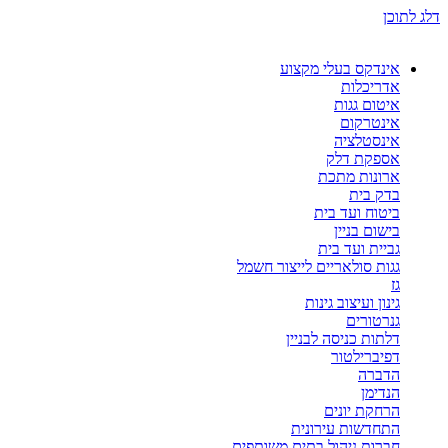
דלג לתוכן
אינדקס בעלי מקצוע
אדריכלות
איטום גגות
אינטרקום
אינסטלציה
אספקת דלק
ארונות מתכת
בדק בית
ביטוח ועד בית
בישום בניין
גביית ועד בית
גגות סולאריים לייצור חשמל
גז
גינון ועיצוב גינות
גנרטורים
דלתות כניסה לבניין
דפיברילטור
הדברה
הנדימן
הרחקת יונים
התחדשות עירונית
חברות ניהול בתים משותפים