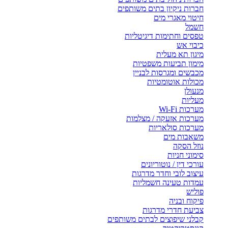
חברות ניקיון בתים משותפים
חיטוי מאגרי מים
חשמל
טפסים וחתימות דיגיטליות
כיבוי אש
מיגון תא מעלית
מימון תביעות משפטיות
מכבשים ומגרסות לבניין
מכולות אוטומטיות
מנעולן
מעליות
מערכות Wi-Fi
מערכות אזעקה / מצלמות
מערכות סולאריות
משאבות מים
נוזל הסקה
סימוני חניות
עורכי דין / נוטוריונים
עיצוב לובי וחדר מדרגות
עמדות טעינה חשמליות
פוליש
פיקוח ובניה
צביעת חדרי מדרגות
קבלני שיפוצים לבתים משותפים