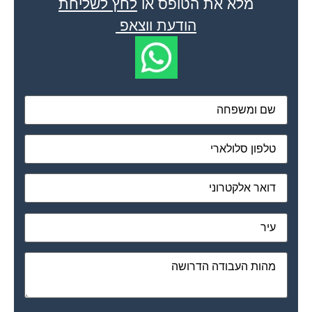
מלא את הטופס או
לחץ לשליחת
הודעת ווצאפ