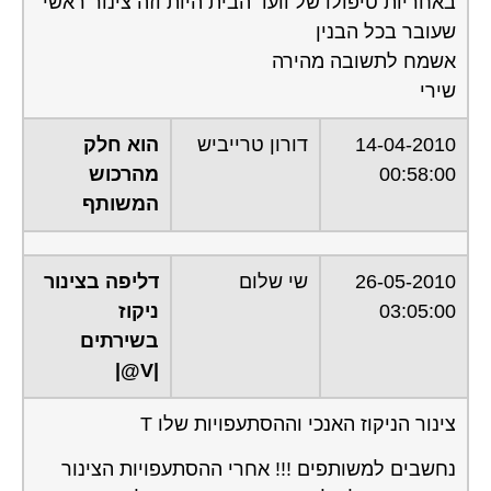
באחריות טיפולו של וועד הבית היות וזה צינור ראשי
שעובר בכל הבנין
אשמח לתשובה מהירה
שירי
14-04-2010
דורון טרייביש
הוא חלק
00:58:00
מהרכוש
המשותף
26-05-2010
שי שלום
דליפה בצינור
03:05:00
ניקוז
בשירתים
|V@|
צינור הניקוז האנכי וההסתעפויות שלו T
נחשבים למשותפים !!! אחרי ההסתעפויות הצינור