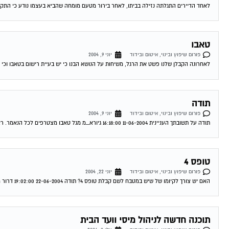
לאחד הדיירים התגלתה נזילה בביתו, לאחר בירור מטעם מומחה שהביא בעצמו נודע כי התקל
טאבו
פורום שיפוץ ובינוי, איטום ובידוד
יוני 9, 2004
לאחרונה הקבלן שלנו פשט את הרגל, משיחות על הנושא הבנו כי יש בעיית רישום בטאבו וכי ה
תודה
פורום שיפוץ ובינוי, איטום ובידוד
יוני 9, 2004
תודה על תשובתך העניינית 11-06-2004 16:18:00 גיורא_מ מגל טאבו מצטרפים לכל הנאמר. ראה מאמר של עו"ד עופר שחל בעמוד הבית. תחום מומחיותו הוא בתחום הנושא...
טופס 4
פורום שיפוץ ובינוי, איטום ובידוד
יוני 22, 2004
האם יש צורך לקיומו של שיש במטבח לשם קבלת טופס 4? תודה 22-06-2004 19:02:00 דרור מגל לא נראה לי שזה קשור את בכלל לא חייבת...
תוכנה חדשה לניהול מיסי וועד הבית