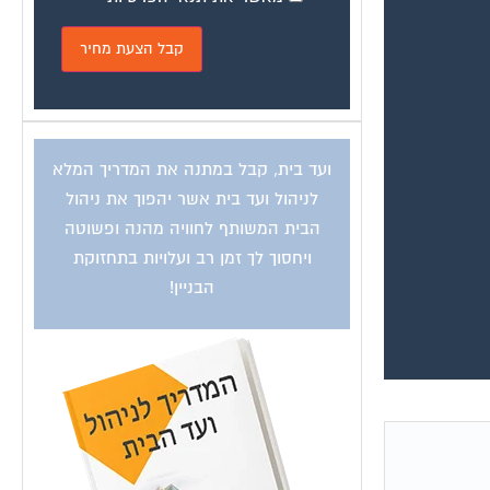
ועד בית, קבל במתנה את המדריך המלא
לניהול ועד בית אשר יהפוך את ניהול
הבית המשותף לחוויה מהנה ופשוטה
ויחסוך לך זמן רב ועלויות בתחזוקת
הבניין!