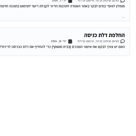
פורום שיפוץ ובינוי, איטום ובידוד
יולי 3, 2004
מומלץ לוועדי בתים לבקר באתר האגודה לתרבות הדיור לקבלת רישוי לשימוש בתוכנה חדשה לנ
...
החלפת דלת כניסה
פורום שיפוץ ובינוי, איטום ובידוד
יולי 18, 2004
האם יש צורך לבקש את אישור השכנים (בבית משותף) כדי להחליף את דלת הכניסה לדירתי? 19-07-2004 17:39:00 דרור מגל למה אתה חושב שאתה צריך לשאול..