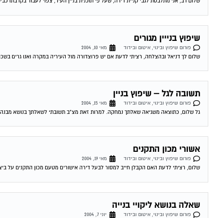
שלום רב, אני מתלבטת לגבי קניית דירה, שעל פי תוכנית בניין העיר, צפוי לעבור בקרבתו כבי
שיפוץ בנייין מגורים
פורום שיפוץ ובינוי, איטום ובידוד
מאי 10, 2004
שלום לך דניאל ובהצלחה, רציתי לדעת אם יש פרוצדורה מול העיריה במקרה ואנו גרים בשכו
תשובה לגל – שיפוץ בניין
פורום שיפוץ ובינוי, איטום ובידוד
מאי 15, 2004
גל שלום, כתוצאה משגיאה שאלתך נמחקה. למרות זאת מצ"ב תשובתי לשאלתך בנושא מבנה הרש
אשורי מכון התקנים
פורום שיפוץ ובינוי, איטום ובידוד
מאי 19, 2004
שלום, רציתי לדעת האם הקבלן חייב למסור לבעל דירה אישורים מטעם מכון התקנים על ביצוע
שאלה בנושא ליקויי בנייה
פורום שיפוץ ובינוי, איטום ובידוד
יוני 7, 2004