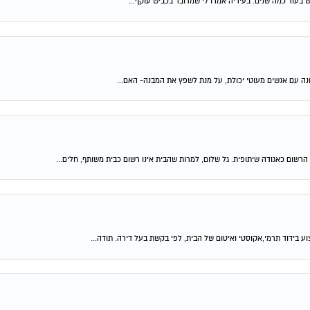
ש בעוד כמה שנים. בעיריה אמרו לי שמדובר בכביש עוקף...
נה עם אנשים מעוטי יכולת, על מנת לשפץ את המבנה- האם...
ום כאגודה שיתופית. גל שלום, למרות שהבית אינו רשום כבית משותף, חלים...
 בידוד תרמי,אקוסטי ואיטום של הבית, לפי בקשת בעל דירה. תודה...