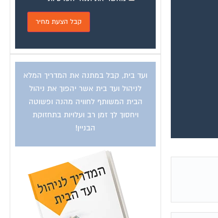
ועד בית, קבל במתנה את המדריך המלא
לניהול ועד בית אשר יהפוך את ניהול
הבית המשותף לחוויה מהנה ופשוטה
ויחסוך לך זמן רב ועלויות בתחזוקת
הבניין!