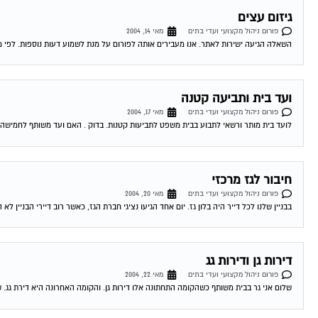
גיזום עצים
פורום ניהול מקצועי ועדי בתים
מאי 14, 2004
השאלה הגיעה ישירות לאתר. אנו מעבירים אותה לפורום על מנת לשמוע דעות נוספות. לפי מי
ועד בית ותביעה קטנה
פורום ניהול מקצועי ועדי בתים
מאי 17, 2004
לועד בית מותר ורשאי לתבוע בבית משפט לתביעות קטנות. בדוק . האם ועד משותף לחמישה 
חיבור לגז מרכזי
פורום ניהול מקצועי ועדי בתים
מאי 20, 2004
בבניין שלנו לכל דייר היה בלון גז. יום אחד הגיעו נציגי חברת הגז, כאשר רוב דיירי הבניין לא הי
דירות גן ודירות גג
פורום ניהול מקצועי ועדי בתים
מאי 22, 2004
שלום אני גר בבית משותף כשהקומה התחתונה אלו דירות גן. והקומה האחרונה היא דירת גג. שאלותי הן 1. האם מותר לגדל כלב בחצ