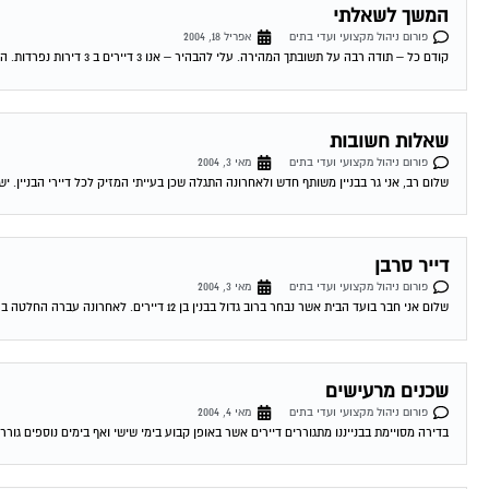
המשך לשאלתי
פורום ניהול מקצועי ועדי בתים
אפריל 18, 2004
קודם כל – תודה רבה על תשובתך המהירה. עלי להבהיר – אנו 3 דיירים ב 3 דירות נפרדות. האדם ממנו אנו שוכרים את הדירות הוא...
שאלות חשובות
פורום ניהול מקצועי ועדי בתים
מאי 3, 2004
שלום רב, אני גר בבניין משותף חדש ולאחרונה התגלה שכן בעייתי המזיק לכל דיירי הבניין. יש לי מספר שאלות: 1. 
דייר סרבן
פורום ניהול מקצועי ועדי בתים
מאי 3, 2004
שלום אני חבר בועד הבית אשר נבחר ברוב גדול בבנין בן 12 דיירים. לאחרונה עברה החלטה ברוב גדול להחליף את דלת הכניסה הישנה והפגומה בבניין....
שכנים מרעישים
פורום ניהול מקצועי ועדי בתים
מאי 4, 2004
בדירה מסויימת בבנייננו מתגוררים דיירים אשר באופן קבוע בימי שישי ואף בימים נוספים גור