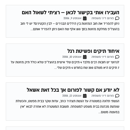
פורום דיני משפחה
אוגוסט 15, 2006
האם בן זוגי יכול לבצע ברכוש המשותף עבודות הטעונות היתר בניגוד להסכמתי ?
16-08-2006 12:53:00 רחל שחר תשובה לשאלתך זו שאלה מעט סבוכה. בעיקרון
לא...
תביעות חוב מזונות והוצ´ אחרות
פורום דיני משפחה
אוגוסט 15, 2006
גרושתי הגישה תביעה להוצל"פ בעניין שבנדון נשוא שאלתי ב2 עיניינים : 1. האשה
הגישה תביעה, כאשר היא הצמידה את סכומי הקרן לריבית הוצלפ .על פי...
פינוי בן בגיר מהבית
פורום דיני משפחה
אוגוסט 16, 2006
אני גרה עם בעלי בבית ששייך לשנינו בחלקים שווים לפני מספר שנים בעלי הביא את
בנו שהיה אז קטין לגור איתנו היום הבן בגיל 20...
דחוף!!!!
פורום דיני משפחה
אוגוסט 16, 2006
אני יודעת שאולי השאלה שלי לא קשורה לנושא של הפורום אך בגלל העדר מנהל