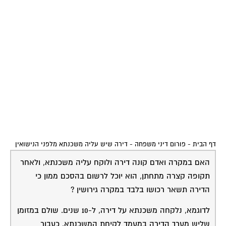
האם הסכם ממון יכול לקבוע כי הדירה תשאר ברשותו ? אם
לא, האם ניתן לקבוע שהשליש אשר שולם במזומן ישאר
ברשותו והיתרה תתחלק בין בני הזוג ?
מה האפשרויות ? לחלופה אני יכול לבצע קניה במזומן בעוד
כ 5 שנים, ואז להתחתן אם ארצה.
12-06-2007
אבישי גריידי
תשובה מעו"ד
19:51:00
אבישי גריידי
בהסכם ממון ניתן להסדיר הכל. זכור , מה שתוכל לעשות
לפני הנישואין לא בטוח שתוכל לעשות אחר כך. אם צפויות
בעיות יש לעשות הסכם ממון ומהר.
שירות אישי לוועדי בתים - איתור בעלי