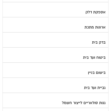
גז
גינון ועיצוב גינות
גנרטורים
דלתות כניסה לבניין
דפיברילטור
הדברה
הנדימן
הרחקת יונים