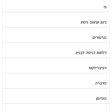
התחדשות עירונית
חברות ניהול בתים משותפים
חברות ניקיון בתים משותפים
חיטוי מאגרי מים
חשמל
טפסים וחתימות דיגיטליות
כיבוי אש