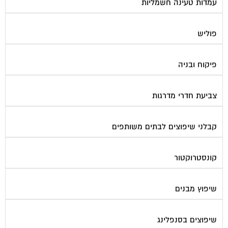
שערים ומחסומים
תיבות דואר
פורטל בית משותף
תנאי שימוש ומדיניות פרטיות
בית
מגזינים מקצועיים
אינדקס נותני שירותים לוועד הבית
קבוצת הפייסבוק
פרסום באתר
תקנון החנות
הצהרת נגישות
צור קשר