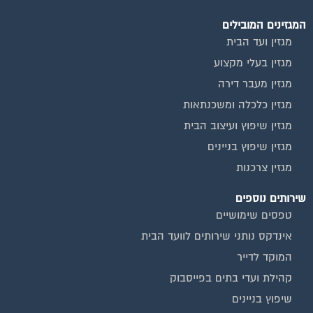
שירות בעלי מקצוע
אינדקס נותני שירותים לוועד הבית
איטום גגות
ביטוח ועד בית
חיטוי מאגרי מים
כיבוי אש
מערכות סולאריות
משאבות מים
חברות ניקיון בתים משותפים
צביעת חדרי מדרגות
שיפוץ מבנים
ועד בית, קבל במתנה את המדריך המלא לניהול ועד בית אשר
יהפוך את ניהול הבית המשותף לחוויה מהנה ופשוטה ויחסוך לך זמן
רב ועלויות בתחזוקת הבניין!