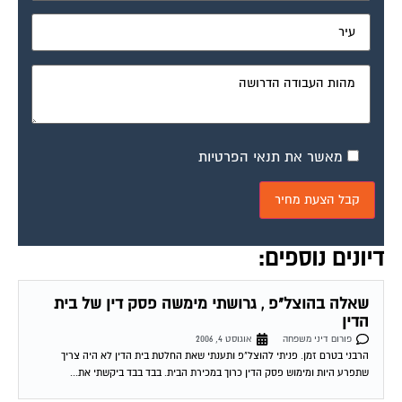
העבירו אותי בקישור לכאן – רציתי לשאול האם
פורום דיני משפחה
אוגוסט 9, 2006
ניתן להפריד את חוב המזונות בין הידלים הבגירים – לבין הקטינים? יש לי חוב
בהוצל"פ מחלקת מזונות בסך 100 אלף שח האם ניתן להפריד אותם...
איחוד תיקים ופשיטת רגל
פורום דיני משפחה
אוגוסט 10, 2006
לגרושי יש חובות רבים מלבד 4 תיקים שלי אישית בהוצל"פ שלא כולל תיק מזונות על
7 תיקים היא משלם 200 שח בחודש 4 תיקים שלי...
לא יודע אם קשור לפורום אך בכל זאת אשאל
פורום דיני משפחה
אוגוסט 13, 2006
הגשתי תלונה במשטרה על הגשת תצהיר כוזב, עדות שקר בבית מפשט, והכשלת
שופטת מכהנת בבית משפט למשפחה. תשובת המשטרה לא אחרה לבוא "אין
במעשה משום...
ביצוע עבודה הטעונה היתר