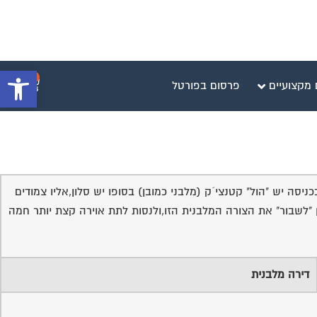
פתח סרגל 
0
 מקצועיים
פרסום בפורטל
ר אותה:בכניסה יש "הול" קטנצי´ק (מלבני כמובן) בסופו יש סלון,אליו צמודים
 "לשבור" את הצורה המלבנית הזו,ולנסות לתת אוירה קצת יותר חמה
דירה מלבנית